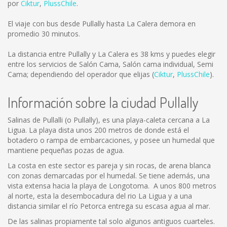
por
Ciktur
,
PlussChile
.
El viaje con bus desde Pullally hasta La Calera demora en
promedio 30 minutos.
La distancia entre Pullally y La Calera es
38 kms
y puedes elegir
entre los servicios de Salón Cama, Salón cama individual, Semi
Cama; dependiendo del operador que elijas (
Ciktur
,
PlussChile
).
Información sobre la ciudad Pullally
Salinas de Pullalli (o Pullally), es una playa-caleta cercana a La
Ligua. La playa dista unos 200 metros de donde está el
botadero o rampa de embarcaciones, y posee un humedal que
mantiene pequeñas pozas de agua.
La costa en este sector es pareja y sin rocas, de arena blanca
con zonas demarcadas por el humedal. Se tiene además, una
vista extensa hacia la playa de Longotoma. A unos 800 metros
al norte, esta la desembocadura del rio La Ligua y a una
distancia similar el río Petorca entrega su escasa agua al mar.
De las salinas propiamente tal solo algunos antiguos cuarteles.