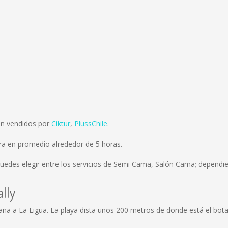
on vendidos por
Ciktur
,
PlussChile
.
ra en promedio alrededor de 5 horas.
uedes elegir entre los servicios de Semi Cama, Salón Cama; dependie
lly
 cercana a La Ligua. La playa dista unos 200 metros de donde está el 