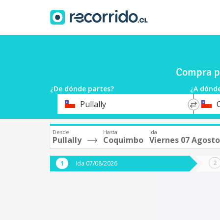
Compra pa
¿De dónde partes?
¿A dónde
*
*
Pullally
Origen
Destin
Desde
Hasta
Ida
Pullally
Coquimbo
Viernes 07 Agosto
Ida 07/08/2026