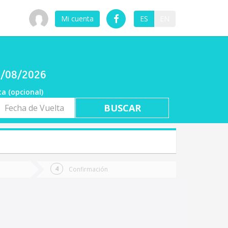
Mi cuenta
ES
EN
07/08/2026
ta (opcional)
a
ta
Confirmación