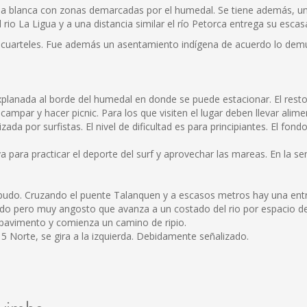
rena blanca con zonas demarcadas por el humedal. Se tiene además, u
io La Ligua y a una distancia similar el río Petorca entrega su escas
s cuarteles. Fue además un asentamiento indígena de acuerdo lo demu
planada al borde del humedal en donde se puede estacionar. El resto
ampar y hacer picnic. Para los que visiten el lugar deben llevar alime
izada por surfistas. El nivel de dificultad es para principiantes. El f
laya para practicar el deporte del surf y aprovechar las mareas. En la 
Papudo. Cruzando el puente Talanquen y a escasos metros hay una en
do pero muy angosto que avanza a un costado del rio por espacio de
 pavimento y comienza un camino de ripio.
 5 Norte, se gira a la izquierda. Debidamente señalizado.