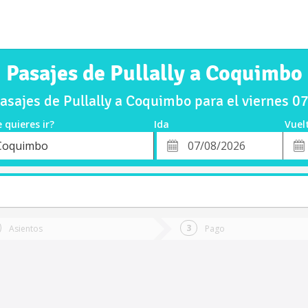
Pasajes de Pullally a Coquimbo
sajes de Pullally a Coquimbo para el viernes 
 quieres ir?
Ida
Vuel
*
Fech
Coquimbo
o
Fecha
de
de
Vuel
Ida
Asientos
Pago