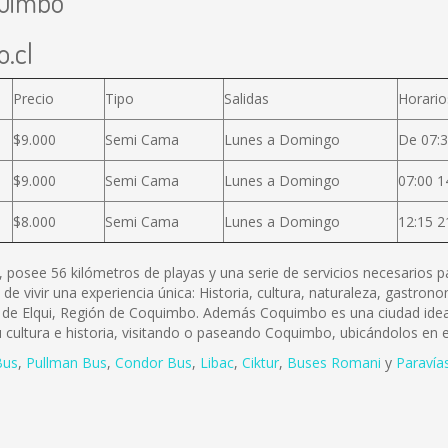
quimbo
.cl
Precio
Tipo
Salidas
Horario
$9.000
Semi Cama
Lunes a Domingo
De 07:3
$9.000
Semi Cama
Lunes a Domingo
07:00 1
$8.000
Semi Cama
Lunes a Domingo
12:15 2
 posee 56 kilómetros de playas y una serie de servicios necesarios p
idad de vivir una experiencia única: Historia, cultura, naturaleza, gast
ia de Elqui, Región de Coquimbo. Además Coquimbo es una ciudad idea
cultura e historia, visitando o paseando Coquimbo, ubicándolos en 
Bus
,
Pullman Bus
,
Condor Bus
,
L
ibac
,
Ciktur
,
Buses Romani
y
Paravía