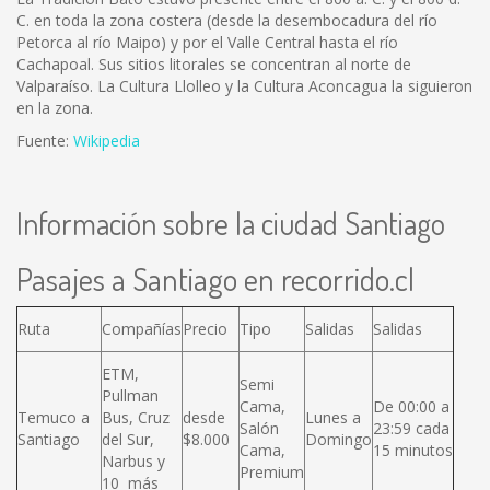
C. en toda la zona costera (desde la desembocadura del río
Petorca al río Maipo) y por el Valle Central hasta el río
Cachapoal. Sus sitios litorales se concentran al norte de
Valparaíso. La Cultura Llolleo y la Cultura Aconcagua la siguieron
en la zona.
Fuente:
Wikipedia
Información sobre la ciudad Santiago
Pasajes a Santiago en recorrido.cl
Ruta
Compañías
Precio
Tipo
Salidas
Salidas
ETM,
Semi
Pullman
Cama,
De 00:00 a
Temuco a
Bus, Cruz
desde
Lunes a
Salón
23:59 cada
Santiago
del Sur,
$8.000
Domingo
Cama,
15 minutos
Narbus y
Premium
10 más