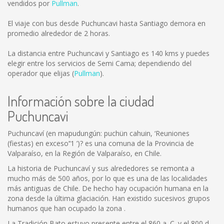
vendidos por
Pullman
.
El viaje con bus desde Puchuncavi hasta Santiago demora en
promedio alrededor de 2 horas.
La distancia entre Puchuncavi y Santiago es
140 kms
y puedes
elegir entre los servicios de Semi Cama; dependiendo del
operador que elijas (
Pullman
).
Información sobre la ciudad
Puchuncavi
Puchuncaví (en mapudungún: puchün cahuin, ‘Reuniones
(fiestas) en exceso’‘1 ’)? es una comuna de la Provincia de
Valparaíso, en la Región de Valparaíso, en Chile.
La historia de Puchuncaví y sus alrededores se remonta a
mucho más de 500 años, por lo que es una de las localidades
más antiguas de Chile. De hecho hay ocupación humana en la
zona desde la última glaciación. Han existido sucesivos grupos
humanos que han ocupado la zona .
La Tradición Bato estuvo presente entre el 860 a. C. y el 800 d.