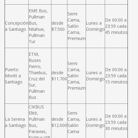
EME Bus,
Semi
Pullman
Cama,
De 00:00 a
Concepción
Bus,
desde
Lunes a
Salón
23:59 cada
a Santiago
Nilahue,
$7.500
Domingo
Cama,
45 minutos
Pullman
Premium
Tur
ETM,
Buses
Semi
Fierro,
Puerto
Cama,
De 00:00 a
Thaebus,
desde
Lunes a
Montt a
Salón
23:59 cada
Cruz del
$11.700
Domingo
Santiago
Cama,
15 minutos
Sur,
Premium
Pullman
Bus
CIKBUS
Elité,
Semi
De 00:00 a
La Serena
Pullman
desde
Cama,
Lunes a
23:59 cada
a Santiago
Bus,
$12.000
Salón
Domingo
30 minutos
Paravias,
Cama
FIchtur VIP