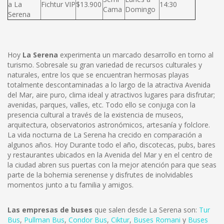
a La
Fichtur VIP
$13.900
14:30
Cama
Domingo
Serena
Hoy
La Serena
experimenta un marcado desarrollo en torno al
turismo. Sobresale su gran variedad de recursos culturales y
naturales, entre los que se encuentran hermosas playas
totalmente descontaminadas a lo largo de la atractiva Avenida
del Mar, aire puro, clima ideal y atractivos lugares para disfrutar;
avenidas, parques, valles, etc. Todo ello se conjuga con la
presencia cultural a través de la existencia de museos,
arquitectura, observatorios astronómicos, artesanía y folclore.
La vida nocturna de La Serena ha crecido en comparación a
algunos años. Hoy Durante todo el año, discotecas, pubs, bares
y restaurantes ubicados en la Avenida del Mar y en el centro de
la ciudad abren sus puertas con la mejor atención para que seas
parte de la bohemia serenense y disfrutes de inolvidables
momentos junto a tu familia y amigos.
Las empresas de buses
que salen desde La Serena son:
Tur
Bus
,
Pullman Bus
,
Condor Bus
,
Ciktur
,
Buses Romani
y
Buses