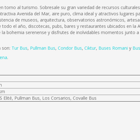
 torno al turismo. Sobresale su gran variedad de recursos culturales
activa Avenida del Mar, aire puro, clima ideal y atractivos lugares par
xistencia de museos, arquitectura, observatorios astronómicos, artesa
odo el año, discotecas, pubs, bares y restaurantes ubicados en la Av
 la bohemia serenense y disfrutes de inolvidables momentos junto a 
a son:
Tur Bus
,
Pullman Bus
,
Condor Bus
,
Ciktur
,
Buses Romani
y
Bus
rena
.
m
 km
 Elité, Pullman Bus, Los Corsarios, Covalle Bus