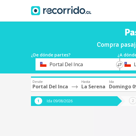
Pa
Compra pasaje
¿De dónde partes?
¿A dónde
*
*
Portal Del Inca
Origen
Destin
Desde
Hasta
Ida
Portal Del Inca
La Serena
Domingo 0
Ida 09/08/2026