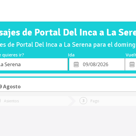
sajes de Portal Del Inca a La Ser
s de Portal Del Inca a La Serena para el domi
 quieres ir?
Ida
Vuel
*
Fech
La Serena
o
Fecha
de
de
Vuel
Ida
9 Agosto
Asientos
Pago