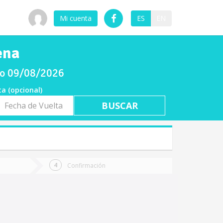
Mi cuenta
ES
EN
ena
ngo 09/08/2026
ta (opcional)
a
ta
Confirmación