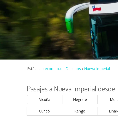
Estás en:
recorrido.cl
Destinos
Nueva Imperial
Pasajes a Nueva Imperial desde
Vicuña
Negrete
Mol
Curicó
Rengo
Linar