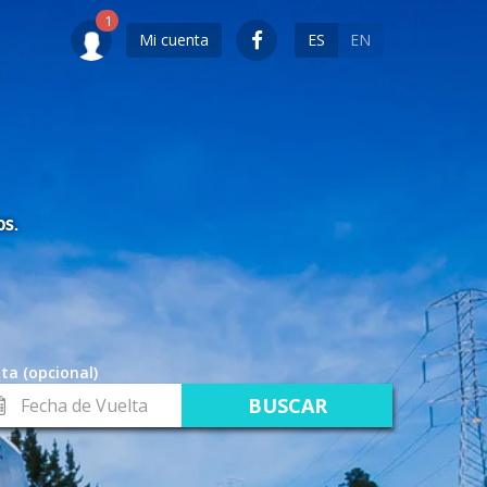
Mi cuenta
ES
EN
OS.
ta (opcional)
cha
lta