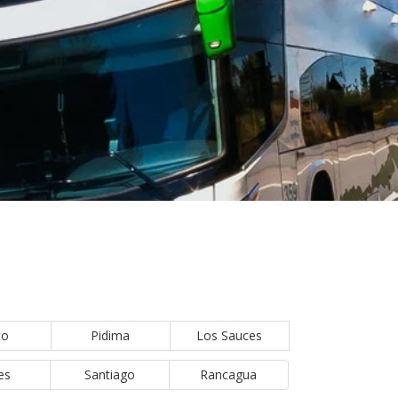
co
Pidima
Los Sauces
es
Santiago
Rancagua