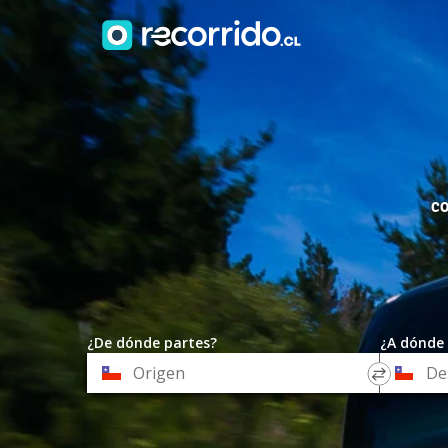
CO
¿De dónde partes?
¿A dónde 
*
*
Origen
Destino