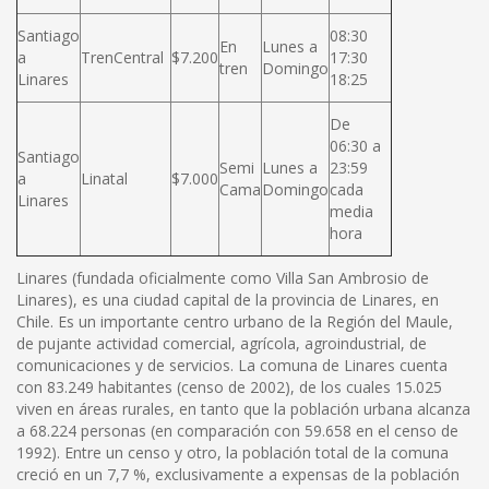
Santiago
08:30
En
Lunes a
a
TrenCentral
$7.200
17:30
tren
Domingo
Linares
18:25
De
06:30 a
Santiago
Semi
Lunes a
23:59
a
Linatal
$7.000
Cama
Domingo
cada
Linares
media
hora
Linares (fundada oficialmente como Villa San Ambrosio de
Linares), es una ciudad capital de la provincia de Linares, en
Chile. Es un importante centro urbano de la Región del Maule,
de pujante actividad comercial, agrícola, agroindustrial, de
comunicaciones y de servicios. La comuna de Linares cuenta
con 83.249 habitantes (censo de 2002), de los cuales 15.025
viven en áreas rurales, en tanto que la población urbana alcanza
a 68.224 personas (en comparación con 59.658 en el censo de
1992). Entre un censo y otro, la población total de la comuna
creció en un 7,7 %, exclusivamente a expensas de la población