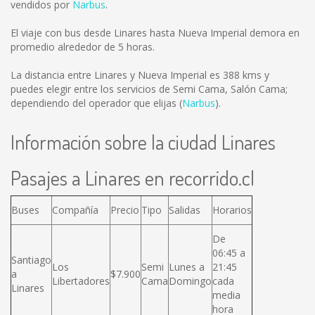
vendidos por
Narbus
.
El viaje con bus desde Linares hasta Nueva Imperial demora en
promedio alrededor de 5 horas.
La distancia entre Linares y Nueva Imperial es
388 kms
y
puedes elegir entre los servicios de Semi Cama, Salón Cama;
dependiendo del operador que elijas (
Narbus
).
Información sobre la ciudad Linares
Pasajes a Linares en recorrido.cl
Buses
Compañía
Precio
Tipo
Salidas
Horarios
De
06:45 a
Santiago
Los
Semi
Lunes a
21:45
a
$7.900
Libertadores
Cama
Domingo
cada
Linares
media
hora