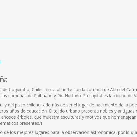
l
uña
n de Coquimbo, Chile. Limita al norte con la comuna de Alto del Car
 las comunas de Paihuano y Río Hurtado. Su capital es la ciudad de Vicu
qui y del pisco chileno, además de ser el lugar de nacimiento de la po
ros años de educación. El tejido urbano presenta nobles y antiguas c
de añosos árboles, que muestra esculturas y motivos que homenajean 
temáticos presentes.1
de los mejores lugares para la observación astronómica, por lo qu