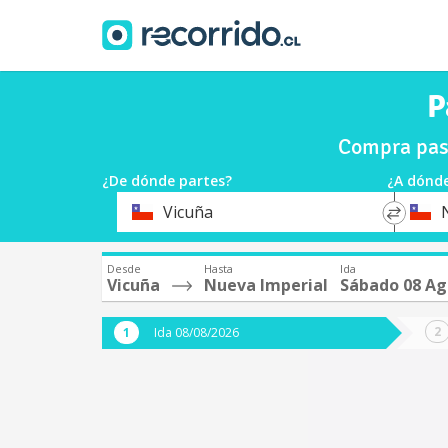
P
Compra pasa
¿De dónde partes?
¿A dónde
*
*
Vicuña
Origen
Destin
Desde
Hasta
Ida
Vicuña
Nueva Imperial
Sábado 08 Ag
Ida 08/08/2026