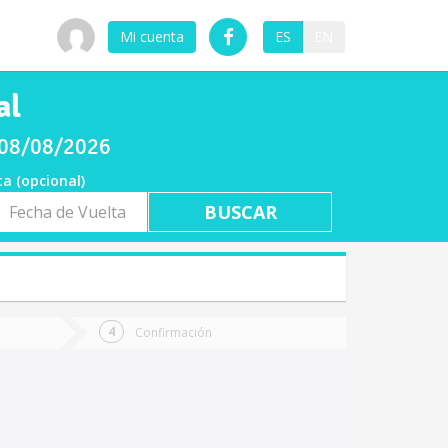
Mi cuenta
ES
EN
al
o 08/08/2026
ta (opcional)
a
ta
Confirmación