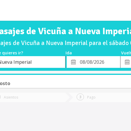
asajes de Vicuña a Nueva Imperi
jes de Vicuña a Nueva Imperial para el sábad
 quieres ir?
Ida
Vuel
*
Fech
Nueva Imperial
o
Fecha
de
de
Vuel
Ida
osto
Asientos
Pago