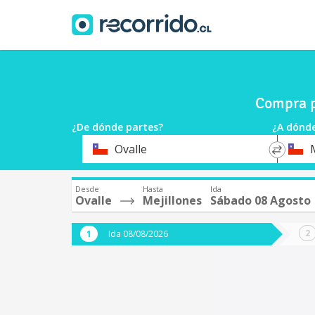
Compra p
¿De dónde partes?
¿A dónde
*
*
Ovalle
Origen
Destin
Desde
Hasta
Ida
Ovalle
Mejillones
Sábado 08 Agosto
Ida 08/08/2026