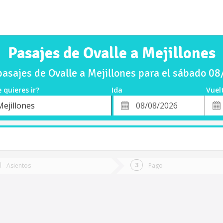
Pasajes de Ovalle a Mejillones
asajes de Ovalle a Mejillones para el sábado 0
 quieres ir?
Ida
Vuel
*
Fech
Mejillones
o
Fecha
de
de
Vuel
Ida
Asientos
Pago