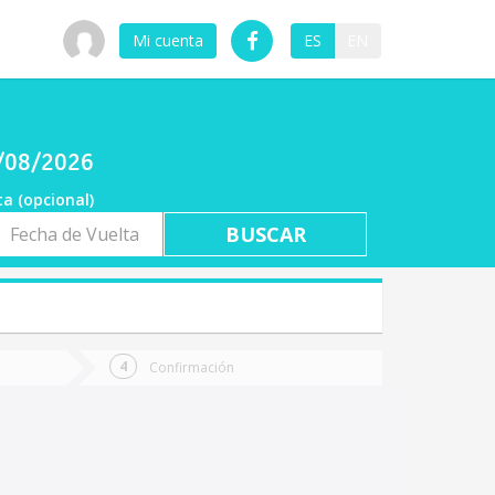
Mi cuenta
ES
EN
8/08/2026
ta (opcional)
a
ta
Confirmación