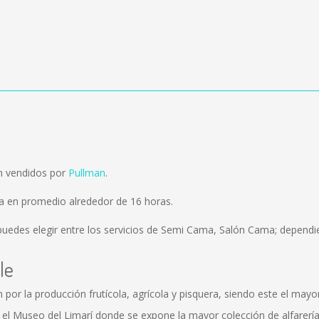
on vendidos por
Pullman
.
ra en promedio alrededor de 16 horas.
uedes elegir entre los servicios de Semi Cama, Salón Cama; dependie
le
n por la producción frutícola, agrícola y pisquera, siendo este el may
, el Museo del Limarí donde se expone la mayor colección de alfarería