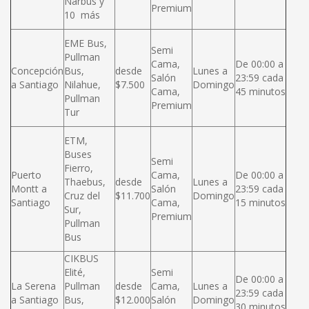
Narbus y
Premium
10 más
EME Bus,
Semi
Pullman
Cama,
De 00:00 a
Concepción
Bus,
desde
Lunes a
Salón
23:59 cada
a Santiago
Nilahue,
$7.500
Domingo
Cama,
45 minutos
Pullman
Premium
Tur
ETM,
Buses
Semi
Fierro,
Puerto
Cama,
De 00:00 a
Thaebus,
desde
Lunes a
Montt a
Salón
23:59 cada
Cruz del
$11.700
Domingo
Santiago
Cama,
15 minutos
Sur,
Premium
Pullman
Bus
CIKBUS
Elité,
Semi
De 00:00 a
La Serena
Pullman
desde
Cama,
Lunes a
23:59 cada
a Santiago
Bus,
$12.000
Salón
Domingo
30 minutos