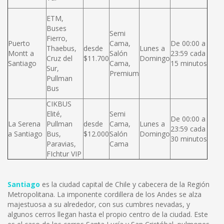
ETM,
Buses
Semi
Fierro,
Puerto
Cama,
De 00:00 a
Thaebus,
desde
Lunes a
Montt a
Salón
23:59 cada
Cruz del
$11.700
Domingo
Santiago
Cama,
15 minutos
Sur,
Premium
Pullman
Bus
CIKBUS
Elité,
Semi
De 00:00 a
La Serena
Pullman
desde
Cama,
Lunes a
23:59 cada
a Santiago
Bus,
$12.000
Salón
Domingo
30 minutos
Paravias,
Cama
FIchtur VIP
Santiago
es la ciudad capital de Chile y cabecera de la Región
Metropolitana. La imponente cordillera de los Andes se alza
majestuosa a su alrededor, con sus cumbres nevadas, y
algunos cerros llegan hasta el propio centro de la ciudad. Este