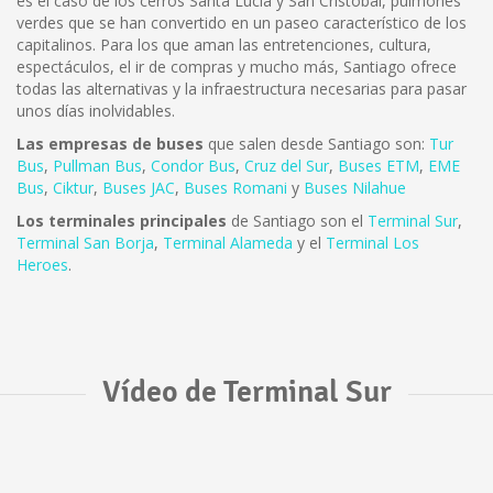
es el caso de los cerros Santa Lucía y San Cristóbal, pulmones
verdes que se han convertido en un paseo característico de los
capitalinos. Para los que aman las entretenciones, cultura,
espectáculos, el ir de compras y mucho más, Santiago ofrece
todas las alternativas y la infraestructura necesarias para pasar
unos días inolvidables.
Las empresas de buses
que salen desde Santiago son:
Tur
Bus
,
Pullman Bus
,
Condor Bus
,
Cruz del Sur
,
Buses ETM
,
EME
Bus
,
Ciktur
,
Buses JAC
,
Buses Romani
y
Buses Nilahue
Los terminales principales
de Santiago son el
Terminal Sur
,
Terminal San Borja
,
Terminal Alameda
y el
Terminal Los
Heroes
.
Vídeo de Terminal Sur