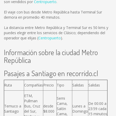
son vendidos por
Centropuerto
.
El viaje con bus desde Metro República hasta Terminal Sur
demora en promedio 40 minutos.
La distancia entre Metro República y Terminal Sur es
50 kms
y
puedes elegir entre los servicios de Clásico; dependiendo del
operador que elijas (
Centropuerto
).
Información sobre la ciudad Metro
República
Pasajes a Santiago en recorrido.cl
Ruta
Compañías
Precio
Tipo
Salidas
Salidas
ETM,
Semi
Pullman
Cama,
De 00:00 a
Temuco a
Bus, Cruz
desde
Lunes a
Salón
23:59 cada
Santiago
del Sur,
$8.000
Domingo
Cama,
15 minutos