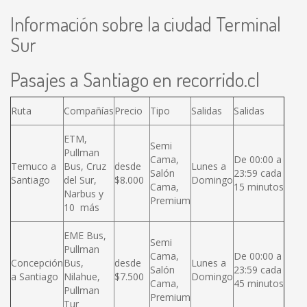
Información sobre la ciudad Terminal
Sur
Pasajes a Santiago en recorrido.cl
Ruta
Compañías
Precio
Tipo
Salidas
Salidas
ETM,
Semi
Pullman
Cama,
De 00:00 a
Temuco a
Bus, Cruz
desde
Lunes a
Salón
23:59 cada
Santiago
del Sur,
$8.000
Domingo
Cama,
15 minutos
Narbus y
Premium
10 más
EME Bus,
Semi
Pullman
Cama,
De 00:00 a
Concepción
Bus,
desde
Lunes a
Salón
23:59 cada
a Santiago
Nilahue,
$7.500
Domingo
Cama,
45 minutos
Pullman
Premium
Tur