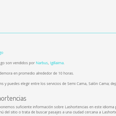
go
ago son vendidos por
Narbus
,
Igillaima
.
o demora en promedio alrededor de 10 horas.
ms
y puedes elegir entre los servicios de Semi Cama, Salón Cama; dep
hortencias
sponemos suficiente información sobre Lashortencias en este idioma 
 del sitio o trata de buscar pasajes a una ciudad cercana a Lashorte