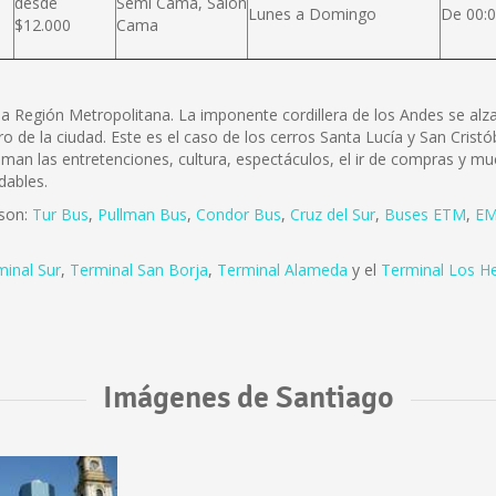
desde
Semi Cama, Salón
Lunes a Domingo
De 00:0
$12.000
Cama
e la Región Metropolitana. La imponente cordillera de los Andes se a
ro de la ciudad. Este es el caso de los cerros Santa Lucía y San Cris
 aman las entretenciones, cultura, espectáculos, el ir de compras y mu
dables.
 son:
Tur Bus
,
Pullman Bus
,
Condor Bus
,
Cruz del Sur
,
Buses ETM
,
EM
minal Sur
,
Terminal San Borja
,
Terminal Alameda
y el
Terminal Los H
Imágenes de Santiago