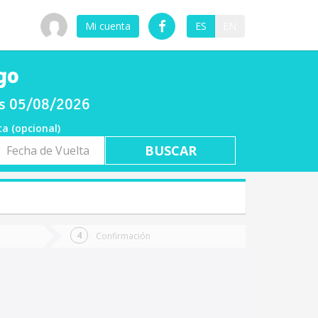
Mi cuenta
ES
EN
go
es 05/08/2026
ta (opcional)
a
ta
Confirmación