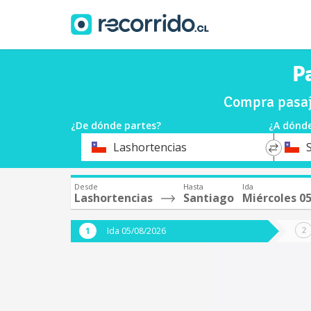
P
Compra pasaj
¿De dónde partes?
¿A dónde
*
*
Lashortencias
Origen
Destin
Desde
Hasta
Ida
Lashortencias
Santiago
Miércoles 0
Ida 05/08/2026