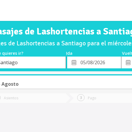
asajes de Lashortencias a Santia
es de Lashortencias a Santiago para el miércol
 quieres ir?
Ida
Vuel
*
Fech
Santiago
o
Fecha
de
de
Vuel
Ida
5 Agosto
Asientos
Pago