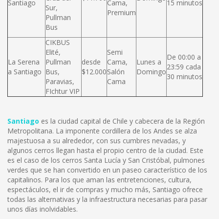
Santiago
Cama,
15 minutos
Sur,
Premium
Pullman
Bus
CIKBUS
Elité,
Semi
De 00:00 a
La Serena
Pullman
desde
Cama,
Lunes a
23:59 cada
a Santiago
Bus,
$12.000
Salón
Domingo
30 minutos
Paravias,
Cama
FIchtur VIP
Santiago
es la ciudad capital de Chile y cabecera de la Región
Metropolitana. La imponente cordillera de los Andes se alza
majestuosa a su alrededor, con sus cumbres nevadas, y
algunos cerros llegan hasta el propio centro de la ciudad. Este
es el caso de los cerros Santa Lucía y San Cristóbal, pulmones
verdes que se han convertido en un paseo característico de los
capitalinos. Para los que aman las entretenciones, cultura,
espectáculos, el ir de compras y mucho más, Santiago ofrece
todas las alternativas y la infraestructura necesarias para pasar
unos días inolvidables.