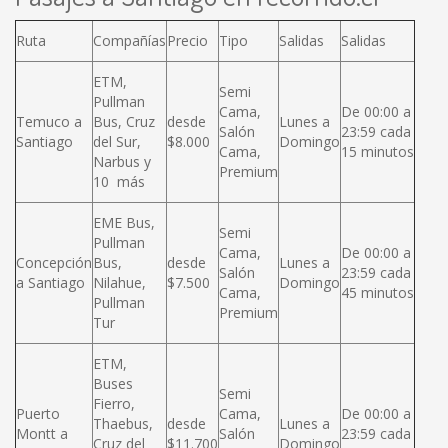
Ruta
Compañías
Precio
Tipo
Salidas
Salidas
ETM,
Semi
Pullman
Cama,
De 00:00 a
Temuco a
Bus, Cruz
desde
Lunes a
Salón
23:59 cada
Santiago
del Sur,
$8.000
Domingo
Cama,
15 minutos
Narbus y
Premium
10 más
EME Bus,
Semi
Pullman
Cama,
De 00:00 a
Concepción
Bus,
desde
Lunes a
Salón
23:59 cada
a Santiago
Nilahue,
$7.500
Domingo
Cama,
45 minutos
Pullman
Premium
Tur
ETM,
Buses
Semi
Fierro,
Puerto
Cama,
De 00:00 a
Thaebus,
desde
Lunes a
Montt a
Salón
23:59 cada
Cruz del
$11.700
Domingo