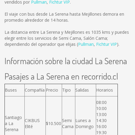
vendidos por
Pullman
,
Fichtur VIP
.
El viaje con bus desde La Serena hasta Mejillones demora en
promedio alrededor de 14 horas.
La distancia entre La Serena y Mejillones es
1035 kms
y puedes
elegir entre los servicios de Semi Cama, Salón Cama;
dependiendo del operador que elijas (
Pullman
,
Fichtur VIP
).
Información sobre la ciudad La Serena
Pasajes a La Serena en recorrido.cl
Buses
Compañía
Precio
Tipo
Salidas
Horarios
08:00
10:00
13:00
Santiago
CIKBUS
Semi
Lunes a
14:30
a La
$10.500
Elité
Cama
Domingo
16:00
Serena
19:30