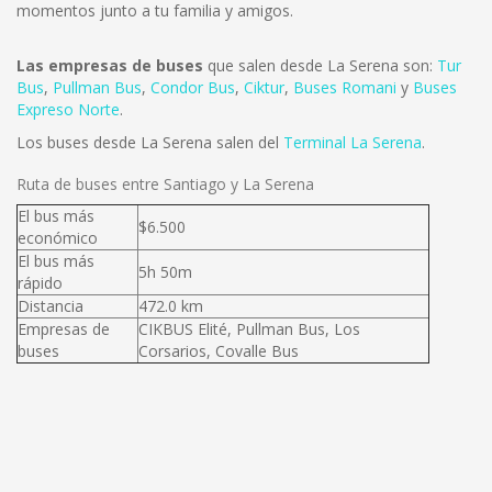
momentos junto a tu familia y amigos.
Las empresas de buses
que salen desde La Serena son:
Tur
Bus
,
Pullman Bus
,
Condor Bus
,
Ciktur
,
Buses Romani
y
Buses
Expreso Norte
.
Los buses desde La Serena salen del
Terminal La Serena
.
Ruta de buses entre Santiago y La Serena
El bus más
$6.500
económico
El bus más
5h 50m
rápido
Distancia
472.0 km
Empresas de
CIKBUS Elité, Pullman Bus, Los
buses
Corsarios, Covalle Bus