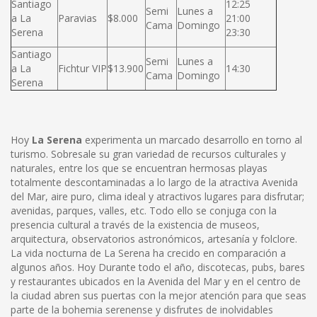
Santiago
12:25
Semi
Lunes a
a La
Paravias
$8.000
21:00
Cama
Domingo
Serena
23:30
Santiago
Semi
Lunes a
a La
Fichtur VIP
$13.900
14:30
Cama
Domingo
Serena
Hoy
La Serena
experimenta un marcado desarrollo en torno al
turismo. Sobresale su gran variedad de recursos culturales y
naturales, entre los que se encuentran hermosas playas
totalmente descontaminadas a lo largo de la atractiva Avenida
del Mar, aire puro, clima ideal y atractivos lugares para disfrutar;
avenidas, parques, valles, etc. Todo ello se conjuga con la
presencia cultural a través de la existencia de museos,
arquitectura, observatorios astronómicos, artesanía y folclore.
La vida nocturna de La Serena ha crecido en comparación a
algunos años. Hoy Durante todo el año, discotecas, pubs, bares
y restaurantes ubicados en la Avenida del Mar y en el centro de
la ciudad abren sus puertas con la mejor atención para que seas
parte de la bohemia serenense y disfrutes de inolvidables