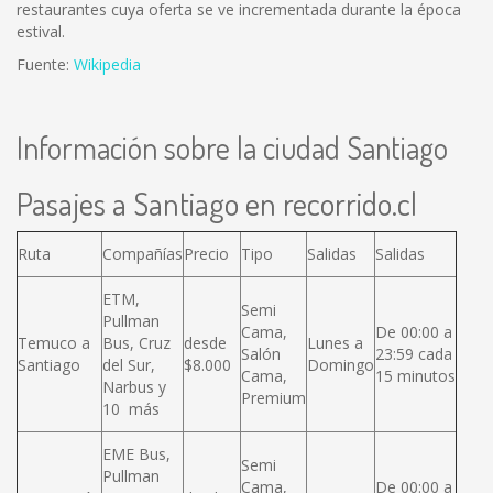
restaurantes cuya oferta se ve incrementada durante la época
estival.
Fuente:
Wikipedia
Información sobre la ciudad Santiago
Pasajes a Santiago en recorrido.cl
Ruta
Compañías
Precio
Tipo
Salidas
Salidas
ETM,
Semi
Pullman
Cama,
De 00:00 a
Temuco a
Bus, Cruz
desde
Lunes a
Salón
23:59 cada
Santiago
del Sur,
$8.000
Domingo
Cama,
15 minutos
Narbus y
Premium
10 más
EME Bus,
Semi
Pullman
Cama,
De 00:00 a