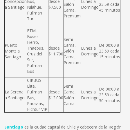
Concepción
Bus,
desde
Lunes a
Salón
23:59 cada
a Santiago
Nilahue,
$7.500
Domingo
Cama,
45 minutos
Pullman
Premium
Tur
ETM,
Buses
Semi
Fierro,
Puerto
Cama,
De 00:00 a
Thaebus,
desde
Lunes a
Montt a
Salón
23:59 cada
Cruz del
$11.700
Domingo
Santiago
Cama,
15 minutos
Sur,
Premium
Pullman
Bus
CIKBUS
Elité,
Semi
De 00:00 a
La Serena
Pullman
desde
Cama,
Lunes a
23:59 cada
a Santiago
Bus,
$12.000
Salón
Domingo
30 minutos
Paravias,
Cama
FIchtur VIP
Santiago
es la ciudad capital de Chile y cabecera de la Región