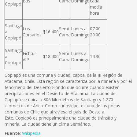
Bus
Cama
Domingo
cada
Copiapó
media
hora
Santiago
Los
Semi
Lunes a
07:00
a
$16.400
Corsarios
Cama
Domingo
20:00
Copiapó
Santiago
Fichtur
Semi
Lunes a
a
$18.400
14:30
VIP
Cama
Domingo
Copiapó
Copiapó es una comuna y ciudad, capital de la III Región de
Atacama, Chile. Esta región se caracteriza por la minería y por el
fenómeno del Desierto Florido que ocurre cuando existen
precipitaciones en el Desierto de Atacama. La ciudad de
Copiapó se ubica a 806 kilometros de Santiago y 1.270
kilometros de Arica. Como curiosidad, es una de las pocas
comunas de Chile que atraviesa el país de Oeste a
Este. Copiapó es principalmente una ciudad de tránsito y
minería. La ciudad tiene un clima Semiárido.
Fuente
:
Wikipedia