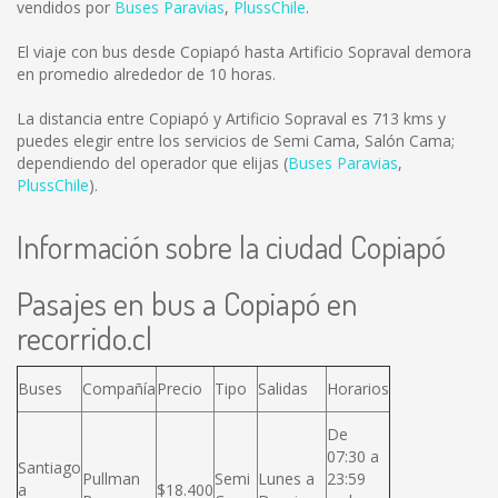
vendidos por
Buses Paravias
,
PlussChile
.
El viaje con bus desde Copiapó hasta Artificio Sopraval demora
en promedio alrededor de 10 horas.
La distancia entre Copiapó y Artificio Sopraval es
713 kms
y
puedes elegir entre los servicios de Semi Cama, Salón Cama;
dependiendo del operador que elijas (
Buses Paravias
,
PlussChile
).
Información sobre la ciudad Copiapó
Pasajes en bus a Copiapó en
recorrido.cl
Buses
Compañía
Precio
Tipo
Salidas
Horarios
De
07:30 a
Santiago
Pullman
Semi
Lunes a
23:59
a
$18.400