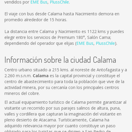
vendidos por
EME Bus
,
PlussChile
.
El viaje con bus desde Calama hasta Nacimiento demora en
promedio alrededor de 15 horas.
La distancia entre Calama y Nacimiento es
1122 kms
y puedes
elegir entre los servicios de Premium 180°, Salón Cama;
dependiendo del operador que elijas (
EME Bus
,
PlussChile
).
Información sobre la ciudad Calama
Centro urbano situado a 215 kms. al noreste de Antofagasta y a
2.260 m.s.n.m.
Calama
es la capital provincial y constituye el
centro de abastecimiento para toda la población que vive de la
actividad minera, por su cercanía con los principales centros
mineros del cobre.
El actual equipamiento turístico de Calama permite garantizar al
visitante un recorrido por sus parajes salinos de altura, puna,
valles y cordillera que capturan la imaginación del visitante en
pleno desierto de Atacama. Turísticamente, Calama ha
adquirido relevancia mayor por cuanto constituye un paso
obligado para los turistas que se dirigen a San Pedro de