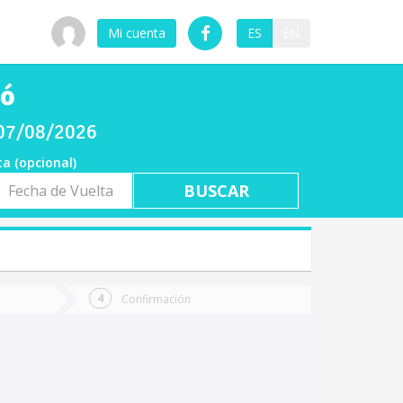
Mi cuenta
ES
EN
pó
s 07/08/2026
ta (opcional)
a
ta
Confirmación