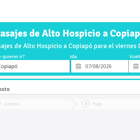
asajes de Alto Hospicio a Copia
jes de Alto Hospicio a Copiapó para el vierne
 quieres ir?
Ida
Vuel
*
Fech
Copiapó
o
Fecha
de
de
Vuel
Ida
osto
Asientos
Pago