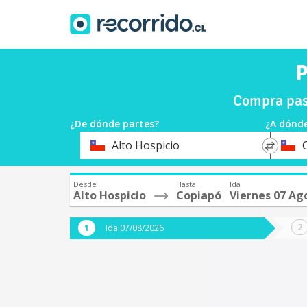
P
Compra pasa
¿De dónde partes?
¿A dónde
*
*
Alto Hospicio
Origen
Destin
Desde
Hasta
Ida
Alto Hospicio
Copiapó
Viernes 07 Ag
Ida 07/08/2026