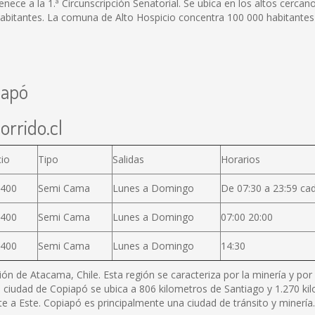
enece a la 1.ª Circunscripción Senatorial. Se ubica en los altos cercan
abitantes. La comuna de Alto Hospicio concentra 100 000 habitantes 
iapó
orrido.cl
cio
Tipo
Salidas
Horarios
.400
Semi Cama
Lunes a Domingo
De 07:30 a 23:59 ca
.400
Semi Cama
Lunes a Domingo
07:00 20:00
.400
Semi Cama
Lunes a Domingo
14:30
ión de Atacama, Chile. Esta región se caracteriza por la minería y p
a ciudad de Copiapó se ubica a 806 kilometros de Santiago y 1.270 ki
e a Este. Copiapó es principalmente una ciudad de tránsito y minería.