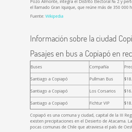
Pozo Almonte, integra el Distrito Electoral № 2 y pert
el llamado Gran Iquique, que reúne más de 350 000 h
Fuente:
Wikipedia
Información sobre la ciudad Cop
Pasajes en bus a Copiapó en rec
Buses
Compañía
Pre
Santiago a Copiapó
Pullman Bus
$18
Santiago a Copiapó
Los Corsarios
$16
Santiago a Copiapó
Fichtur VIP
$18
Copiapó es una comuna y ciudad, capital de la III Reg
existen precipitaciones en el Desierto de Atacama. L
pocas comunas de Chile que atraviesa el país de Oest