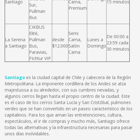
Santiago
Cama,
15 minutos
Sur,
Premium
Pullman
Bus
CIKBUS
Elité,
Semi
De 00:00 a
La Serena
Pullman
desde
Cama,
Lunes a
23:59 cada
a Santiago
Bus,
$12.000
Salón
Domingo
30 minutos
Paravias,
Cama
FIchtur VIP
Santiago
es la ciudad capital de Chile y cabecera de la Región
Metropolitana. La imponente cordillera de los Andes se alza
majestuosa a su alrededor, con sus cumbres nevadas, y
algunos cerros llegan hasta el propio centro de la ciudad. Este
es el caso de los cerros Santa Lucía y San Cristóbal, pulmones
verdes que se han convertido en un paseo característico de los
capitalinos. Para los que aman las entretenciones, cultura,
espectáculos, el ir de compras y mucho más, Santiago ofrece
todas las alternativas y la infraestructura necesarias para pasar
unos días inolvidables.