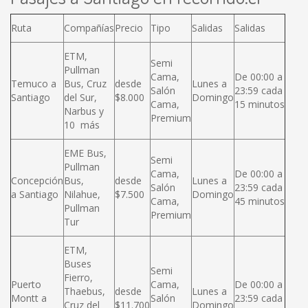
Ruta
Compañías
Precio
Tipo
Salidas
Salidas
ETM,
Semi
Pullman
Cama,
De 00:00 a
Temuco a
Bus, Cruz
desde
Lunes a
Salón
23:59 cada
Santiago
del Sur,
$8.000
Domingo
Cama,
15 minutos
Narbus y
Premium
10 más
EME Bus,
Semi
Pullman
Cama,
De 00:00 a
Concepción
Bus,
desde
Lunes a
Salón
23:59 cada
a Santiago
Nilahue,
$7.500
Domingo
Cama,
45 minutos
Pullman
Premium
Tur
ETM,
Buses
Semi
Fierro,
Puerto
Cama,
De 00:00 a
Thaebus,
desde
Lunes a
Montt a
Salón
23:59 cada
Cruz del
$11.700
Domingo