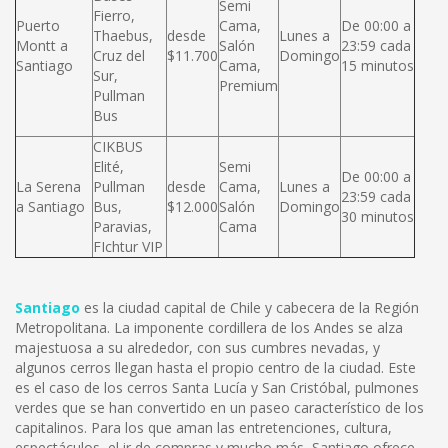
Semi
Fierro,
Puerto
Cama,
De 00:00 a
Thaebus,
desde
Lunes a
Montt a
Salón
23:59 cada
Cruz del
$11.700
Domingo
Santiago
Cama,
15 minutos
Sur,
Premium
Pullman
Bus
CIKBUS
Elité,
Semi
De 00:00 a
La Serena
Pullman
desde
Cama,
Lunes a
23:59 cada
a Santiago
Bus,
$12.000
Salón
Domingo
30 minutos
Paravias,
Cama
FIchtur VIP
Santiago
es la ciudad capital de Chile y cabecera de la Región
Metropolitana. La imponente cordillera de los Andes se alza
majestuosa a su alrededor, con sus cumbres nevadas, y
algunos cerros llegan hasta el propio centro de la ciudad. Este
es el caso de los cerros Santa Lucía y San Cristóbal, pulmones
verdes que se han convertido en un paseo característico de los
capitalinos. Para los que aman las entretenciones, cultura,
espectáculos, el ir de compras y mucho más, Santiago ofrece