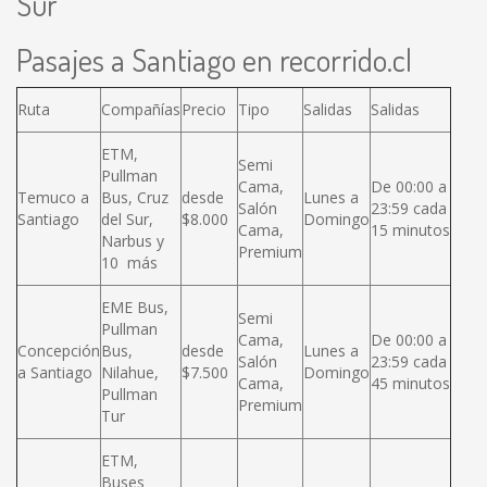
Sur
Pasajes a Santiago en recorrido.cl
Ruta
Compañías
Precio
Tipo
Salidas
Salidas
ETM,
Semi
Pullman
Cama,
De 00:00 a
Temuco a
Bus, Cruz
desde
Lunes a
Salón
23:59 cada
Santiago
del Sur,
$8.000
Domingo
Cama,
15 minutos
Narbus y
Premium
10 más
EME Bus,
Semi
Pullman
Cama,
De 00:00 a
Concepción
Bus,
desde
Lunes a
Salón
23:59 cada
a Santiago
Nilahue,
$7.500
Domingo
Cama,
45 minutos
Pullman
Premium
Tur
ETM,
Buses