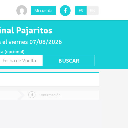
Mi cuenta
ES
EN
nal Pajaritos
a el viernes 07/08/2026
ta (opcional)
a
ta
Confirmación