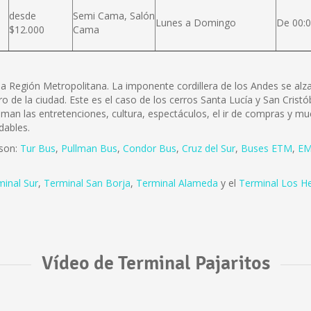
desde
Semi Cama, Salón
Lunes a Domingo
De 00:0
$12.000
Cama
e la Región Metropolitana. La imponente cordillera de los Andes se a
ro de la ciudad. Este es el caso de los cerros Santa Lucía y San Cris
 aman las entretenciones, cultura, espectáculos, el ir de compras y mu
dables.
 son:
Tur Bus
,
Pullman Bus
,
Condor Bus
,
Cruz del Sur
,
Buses ETM
,
EM
minal Sur
,
Terminal San Borja
,
Terminal Alameda
y el
Terminal Los H
Vídeo de Terminal Pajaritos