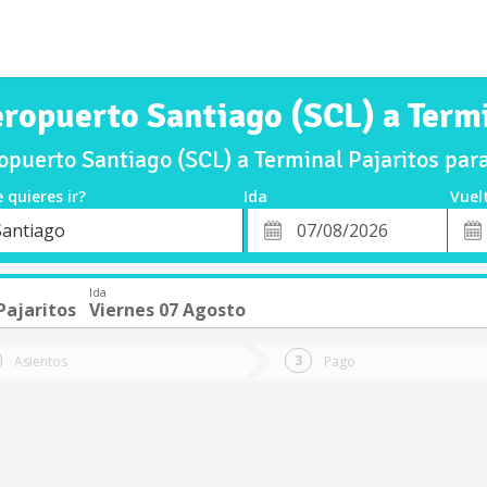
eropuerto Santiago (SCL) a Termi
puerto Santiago (SCL) a Terminal Pajaritos par
 quieres ir?
Ida
Vuel
*
Fech
Santiago
o
Fecha
de
de
Vuel
Ida
Ida
Pajaritos
Viernes 07 Agosto
Asientos
Pago