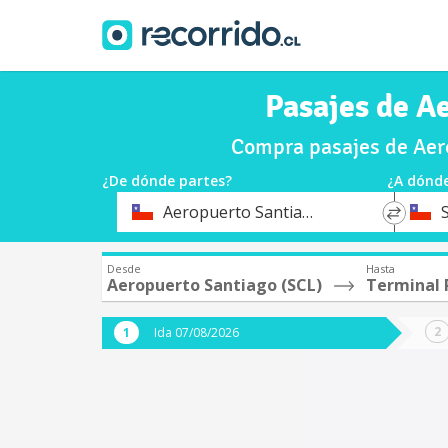
Pasajes de A
Compra pasajes de Aero
¿De dónde partes?
¿A dónde
*
*
Aeropuerto Santiago (SCL)
Origen
Destin
Desde
Hasta
Aeropuerto Santiago (SCL)
Terminal 
Ida 07/08/2026