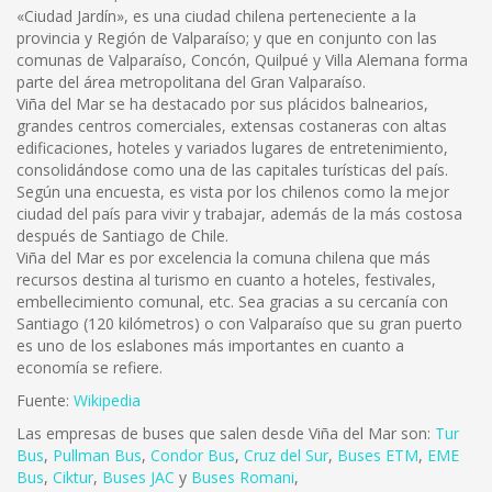
«Ciudad Jardín», es una ciudad chilena perteneciente a la
provincia y Región de Valparaíso; y que en conjunto con las
comunas de Valparaíso, Concón, Quilpué y Villa Alemana forma
parte del área metropolitana del Gran Valparaíso.
Viña del Mar se ha destacado por sus plácidos balnearios,
grandes centros comerciales, extensas costaneras con altas
edificaciones, hoteles y variados lugares de entretenimiento,
consolidándose como una de las capitales turísticas del país.
Según una encuesta, es vista por los chilenos como la mejor
ciudad del país para vivir y trabajar, además de la más costosa
después de Santiago de Chile.
Viña del Mar es por excelencia la comuna chilena que más
recursos destina al turismo en cuanto a hoteles, festivales,
embellecimiento comunal, etc. Sea gracias a su cercanía con
Santiago (120 kilómetros) o con Valparaíso que su gran puerto
es uno de los eslabones más importantes en cuanto a
economía se refiere.
Fuente:
Wikipedia
Las empresas de buses que salen desde Viña del Mar son:
Tur
Bus
,
Pullman Bus
,
Condor Bus
,
Cruz del Sur
,
Buses ETM
,
EME
Bus
,
Ciktur
,
Buses JAC
y
Buses Romani
,