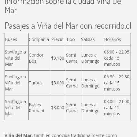
Información sobre la ciudad Viña Del
Mar
Pasajes a Viña del Mar con recorrido.cl
Buses
Compañía
Precio
Tipo
Salidas
Horarios
Santiago a
06:00 - 22:05,
Condor
Semi
Lunes a
Viña del
$3.100
cada 15
Bus
Cama
Domingo
Mar
minutos
Santiago a
06:30 - 22:30,
Semi
Lunes a
Viña del
Turbus
$3.000
cada 15
Cama
Domingo
Mar
minutos
Santiago a
08:00 - 21:00,
Buses
Semi
Lunes a
Viña del
$3.000
cada 15
Romani
Cama
Domingo
Mar
minutos
Viña del Mar
, también conocida tradicionalmente como