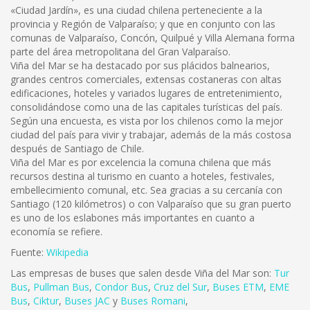
«Ciudad Jardín», es una ciudad chilena perteneciente a la
provincia y Región de Valparaíso; y que en conjunto con las
comunas de Valparaíso, Concón, Quilpué y Villa Alemana forma
parte del área metropolitana del Gran Valparaíso.
Viña del Mar se ha destacado por sus plácidos balnearios,
grandes centros comerciales, extensas costaneras con altas
edificaciones, hoteles y variados lugares de entretenimiento,
consolidándose como una de las capitales turísticas del país.
Según una encuesta, es vista por los chilenos como la mejor
ciudad del país para vivir y trabajar, además de la más costosa
después de Santiago de Chile.
Viña del Mar es por excelencia la comuna chilena que más
recursos destina al turismo en cuanto a hoteles, festivales,
embellecimiento comunal, etc. Sea gracias a su cercanía con
Santiago (120 kilómetros) o con Valparaíso que su gran puerto
es uno de los eslabones más importantes en cuanto a
economía se refiere.
Fuente:
Wikipedia
Las empresas de buses que salen desde Viña del Mar son:
Tur
Bus
,
Pullman Bus
,
Condor Bus
,
Cruz del Sur
,
Buses ETM
,
EME
Bus
,
Ciktur
,
Buses JAC
y
Buses Romani
,