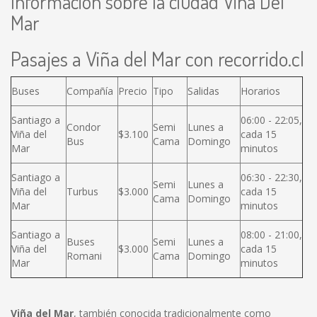
Información sobre la ciudad Viña Del
Mar
Pasajes a Viña del Mar con recorrido.cl
Buses
Compañía
Precio
Tipo
Salidas
Horarios
Santiago a
06:00 - 22:05,
Condor
Semi
Lunes a
Viña del
$3.100
cada 15
Bus
Cama
Domingo
Mar
minutos
Santiago a
06:30 - 22:30,
Semi
Lunes a
Viña del
Turbus
$3.000
cada 15
Cama
Domingo
Mar
minutos
Santiago a
08:00 - 21:00,
Buses
Semi
Lunes a
Viña del
$3.000
cada 15
Romani
Cama
Domingo
Mar
minutos
Viña del Mar
, también conocida tradicionalmente como