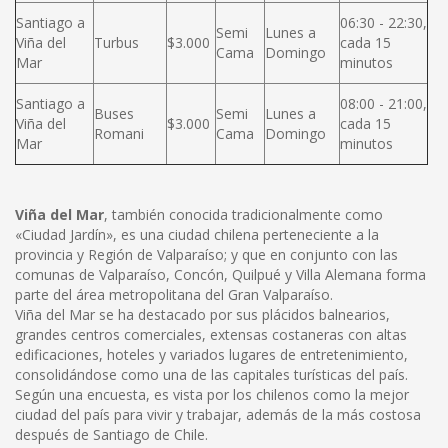
Santiago a
06:30 - 22:30,
Semi
Lunes a
Viña del
Turbus
$3.000
cada 15
Cama
Domingo
Mar
minutos
Santiago a
08:00 - 21:00,
Buses
Semi
Lunes a
Viña del
$3.000
cada 15
Romani
Cama
Domingo
Mar
minutos
Viña del Mar
, también conocida tradicionalmente como
«Ciudad Jardín», es una ciudad chilena perteneciente a la
provincia y Región de Valparaíso; y que en conjunto con las
comunas de Valparaíso, Concón, Quilpué y Villa Alemana forma
parte del área metropolitana del Gran Valparaíso.
Viña del Mar se ha destacado por sus plácidos balnearios,
grandes centros comerciales, extensas costaneras con altas
edificaciones, hoteles y variados lugares de entretenimiento,
consolidándose como una de las capitales turísticas del país.
Según una encuesta, es vista por los chilenos como la mejor
ciudad del país para vivir y trabajar, además de la más costosa
después de Santiago de Chile.