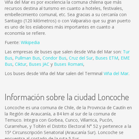
Viña del Mar es por excelencia la comuna chilena que más
recursos destina al turismo en cuanto a hoteles, festivales,
embellecimiento comunal, etc. Sea gracias a su cercanía con
Santiago (120 kilómetros) o con Valparaíso que su gran puerto
es uno de los eslabones más importantes en cuanto a
economía se refiere.
Fuente:
Wikipedia
Las empresas de buses que salen desde Viña del Mar son:
Tur
Bus
,
Pullman Bus
,
Condor Bus
,
Cruz del Sur
,
Buses ETM
,
EME
Bus
,
Ciktur
,
Buses JAC
y
Buses Romani
,
Los buses desde Viña del Mar salen del Terminal
Viña del Mar
.
Información sobre la ciudad Loncoche
Loncoche es una comuna de Chile, de la Provincia de Cautín en
la Región de Araucanía, a 84 km al sur de la comuna de
Temuco. Integra con Gorbea, Cunco, Villarrica, Pucón,
Curarrehue, y Toltén el Distrito Electoral N° 52 y pertenece a la
15ª Circunscripción Senatorial (Araucanía Sur). Loncoche se
encuentra al costado de la ruta 5 Sur.