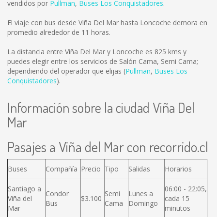
vendidos por
Pullman
,
Buses Los Conquistadores
.
El viaje con bus desde Viña Del Mar hasta Loncoche demora en
promedio alrededor de 11 horas.
La distancia entre Viña Del Mar y Loncoche es
825 kms
y
puedes elegir entre los servicios de Salón Cama, Semi Cama;
dependiendo del operador que elijas (
Pullman
,
Buses Los
Conquistadores
).
Información sobre la ciudad Viña Del
Mar
Pasajes a Viña del Mar con recorrido.cl
Buses
Compañía
Precio
Tipo
Salidas
Horarios
Santiago a
06:00 - 22:05,
Condor
Semi
Lunes a
Viña del
$3.100
cada 15
Bus
Cama
Domingo
Mar
minutos