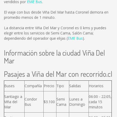
vendidos por
EME Bus
.
El viaje con bus desde Viña Del Mar hasta Coronel demora en
promedio menos de 1 minuto.
La distancia entre Viña Del Mar y Coronel es
0 kms
y puedes
elegir entre los servicios de Semi Cama, Salón Cama;
dependiendo del operador que elijas (
EME Bus
).
Información sobre la ciudad Viña Del
Mar
Pasajes a Viña del Mar con recorrido.cl
Buses
Compañía
Precio
Tipo
Salidas
Horarios
Santiago a
06:00 - 22:05,
Condor
Semi
Lunes a
Viña del
$3.100
cada 15
Bus
Cama
Domingo
Mar
minutos