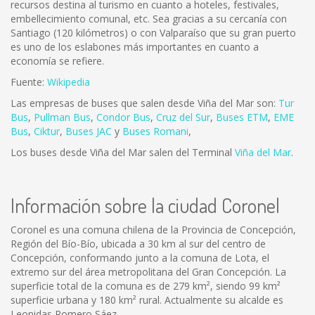
recursos destina al turismo en cuanto a hoteles, festivales,
embellecimiento comunal, etc. Sea gracias a su cercanía con
Santiago (120 kilómetros) o con Valparaíso que su gran puerto
es uno de los eslabones más importantes en cuanto a
economía se refiere.
Fuente:
Wikipedia
Las empresas de buses que salen desde Viña del Mar son:
Tur
Bus
,
Pullman Bus
,
Condor Bus
,
Cruz del Sur
,
Buses ETM
,
EME
Bus
,
Ciktur
,
Buses JAC
y
Buses Romani
,
Los buses desde Viña del Mar salen del Terminal
Viña del Mar
.
Información sobre la ciudad Coronel
Coronel es una comuna chilena de la Provincia de Concepción,
Región del Bío-Bío, ubicada a 30 km al sur del centro de
Concepción, conformando junto a la comuna de Lota, el
extremo sur del área metropolitana del Gran Concepción. La
superficie total de la comuna es de 279 km², siendo 99 km²
superficie urbana y 180 km² rural. Actualmente su alcalde es
Leonidas Romero Sáez.