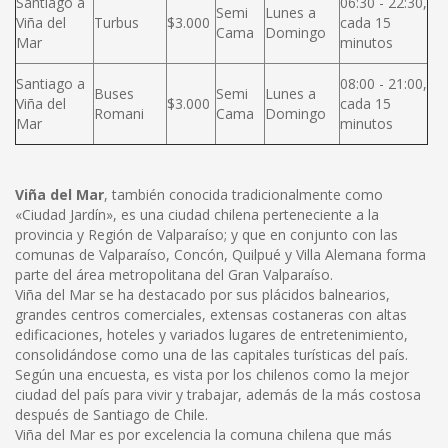
Santiago a
06:30 - 22:30,
Semi
Lunes a
Viña del
Turbus
$3.000
cada 15
Cama
Domingo
Mar
minutos
Santiago a
08:00 - 21:00,
Buses
Semi
Lunes a
Viña del
$3.000
cada 15
Romani
Cama
Domingo
Mar
minutos
Viña del Mar
, también conocida tradicionalmente como
«Ciudad Jardín», es una ciudad chilena perteneciente a la
provincia y Región de Valparaíso; y que en conjunto con las
comunas de Valparaíso, Concón, Quilpué y Villa Alemana forma
parte del área metropolitana del Gran Valparaíso.
Viña del Mar se ha destacado por sus plácidos balnearios,
grandes centros comerciales, extensas costaneras con altas
edificaciones, hoteles y variados lugares de entretenimiento,
consolidándose como una de las capitales turísticas del país.
Según una encuesta, es vista por los chilenos como la mejor
ciudad del país para vivir y trabajar, además de la más costosa
después de Santiago de Chile.
Viña del Mar es por excelencia la comuna chilena que más