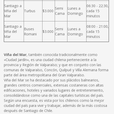
Santiago a
06:30 - 22:30,
Semi
Lunes a
Viña del
Turbus
$3.000
cada 15
Cama
Domingo
Mar
minutos
Santiago a
08:00 - 21:00,
Buses
Semi
Lunes a
Viña del
$3.000
cada 15
Romani
Cama
Domingo
Mar
minutos
Viña del Mar
, también conocida tradicionalmente como
«Ciudad Jardín», es una ciudad chilena perteneciente a la
provincia y Región de Valparaíso; y que en conjunto con las
comunas de Valparaíso, Concón, Quilpué y Villa Alemana forma
parte del área metropolitana del Gran Valparaíso.
Viña del Mar se ha destacado por sus plácidos balnearios,
grandes centros comerciales, extensas costaneras con altas
edificaciones, hoteles y variados lugares de entretenimiento,
consolidándose como una de las capitales turísticas del país.
Según una encuesta, es vista por los chilenos como la mejor
ciudad del país para vivir y trabajar, además de la más costosa
después de Santiago de Chile.