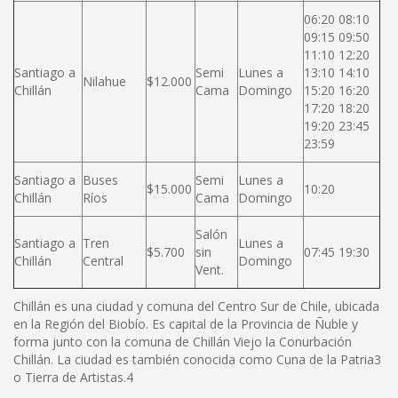
06:20 08:10
09:15 09:50
11:10 12:20
Santiago a
Semi
Lunes a
13:10 14:10
Nilahue
$12.000
Chillán
Cama
Domingo
15:20 16:20
17:20 18:20
19:20 23:45
23:59
Santiago a
Buses
Semi
Lunes a
$15.000
10:20
Chillán
Ríos
Cama
Domingo
Salón
Santiago a
Tren
Lunes a
$5.700
sin
07:45 19:30
Chillán
Central
Domingo
Vent.
Chillán es una ciudad y comuna del Centro Sur de Chile, ubicada
en la Región del Biobío. Es capital de la Provincia de Ñuble y
forma junto con la comuna de Chillán Viejo la Conurbación
Chillán. La ciudad es también conocida como Cuna de la Patria3
o Tierra de Artistas.4