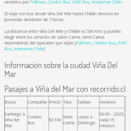
vendidos por
Pullman
,
Condor Bus
,
EME Bus
,
Andesmar Chile
.
El viaje con bus desde Viña Del Mar hasta Chillán demora en
promedio alrededor de 7 horas.
La distancia entre Viña Del Mar y Chillán es
560 kms
y puedes
elegir entre los servicios de Salón Cama, Semi Cama;
dependiendo del operador que elijas (
Pullman
,
Condor Bus
,
EME
Bus
,
Andesmar Chile
).
Información sobre la ciudad Viña Del
Mar
Pasajes a Viña del Mar con recorrido.cl
Buses
Compañía
Precio
Tipo
Salidas
Horarios
Santiago a
06:00 - 22:05,
Condor
Semi
Lunes a
Viña del
$3.100
cada 15
Bus
Cama
Domingo
Mar
minutos