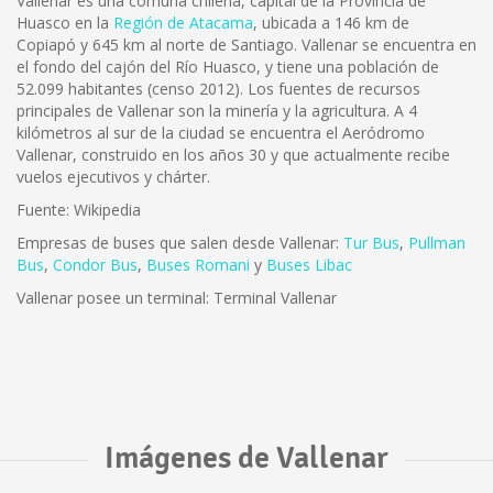
Vallenar es una comuna chilena, capital de la Provincia de
Huasco en la
Región de Atacama
, ubicada a 146 km de
Copiapó y 645 km al norte de Santiago. Vallenar se encuentra en
el fondo del cajón del Río Huasco, y tiene una población de
52.099 habitantes (censo 2012). Los fuentes de recursos
principales de Vallenar son la minería y la agricultura. A 4
kilómetros al sur de la ciudad se encuentra el Aeródromo
Vallenar, construido en los años 30 y que actualmente recibe
vuelos ejecutivos y chárter.
Fuente: Wikipedia
Empresas de buses que salen desde Vallenar:
Tur Bus
,
Pullman
Bus
,
Condor Bus
,
Buses Romani
y
Buses Libac
Vallenar posee un terminal: Terminal Vallenar
Imágenes de Vallenar