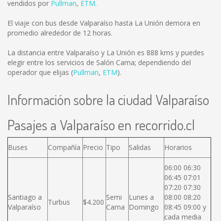
vendidos por
Pullman
,
ETM
.
El viaje con bus desde Valparaíso hasta La Unión demora en
promedio alrededor de 12 horas.
La distancia entre Valparaíso y La Unión es
888 kms
y puedes
elegir entre los servicios de Salón Cama; dependiendo del
operador que elijas (
Pullman
,
ETM
).
Información sobre la ciudad Valparaíso
Pasajes a Valparaíso en recorrido.cl
Buses
Compañía
Precio
Tipo
Salidas
Horarios
06:00 06:30
06:45 07:01
07:20 07:30
Santiago a
Semi
Lunes a
08:00 08:20
Turbus
$4.200
Valparaíso
Cama
Domingo
08:45 09:00 y
cada media