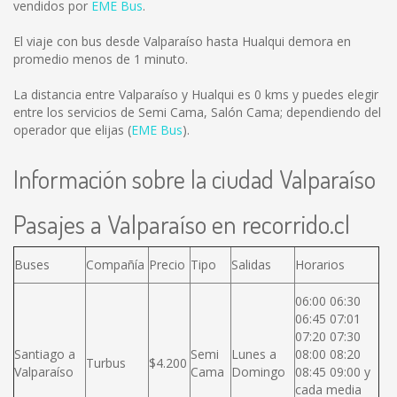
vendidos por
EME Bus
.
El viaje con bus desde Valparaíso hasta Hualqui demora en
promedio menos de 1 minuto.
La distancia entre Valparaíso y Hualqui es
0 kms
y puedes elegir
entre los servicios de Semi Cama, Salón Cama; dependiendo del
operador que elijas (
EME Bus
).
Información sobre la ciudad Valparaíso
Pasajes a Valparaíso en recorrido.cl
Buses
Compañía
Precio
Tipo
Salidas
Horarios
06:00 06:30
06:45 07:01
07:20 07:30
Santiago a
Semi
Lunes a
08:00 08:20
Turbus
$4.200
Valparaíso
Cama
Domingo
08:45 09:00 y
cada media