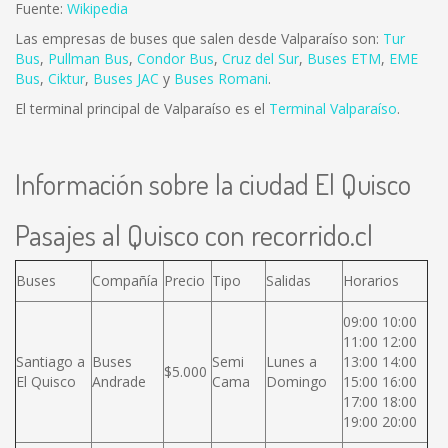
Fuente:
Wikipedia
Las empresas de buses que salen desde Valparaíso son:
Tur
Bus
,
Pullman Bus
,
Condor Bus
,
Cruz del Sur
,
Buses ETM
,
EME
Bus
,
Ciktur
,
Buses JAC
y
Buses Romani
.
El terminal principal de Valparaíso es el
Terminal Valparaíso
.
Información sobre la ciudad El Quisco
Pasajes al Quisco con recorrido.cl
Buses
Compañía
Precio
Tipo
Salidas
Horarios
09:00 10:00
11:00 12:00
Santiago a
Buses
Semi
Lunes a
13:00 14:00
$5.000
El Quisco
Andrade
Cama
Domingo
15:00 16:00
17:00 18:00
19:00 20:00