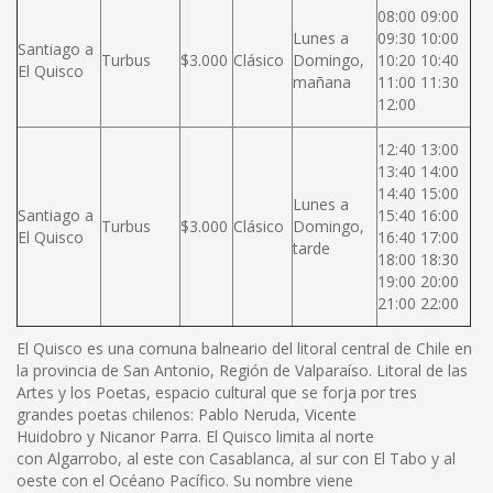
08:00 09:00
Lunes a
09:30 10:00
Santiago a
Turbus
$3.000
Clásico
Domingo,
10:20 10:40
El Quisco
mañana
11:00 11:30
12:00
12:40 13:00
13:40 14:00
14:40 15:00
Lunes a
Santiago a
15:40 16:00
Turbus
$3.000
Clásico
Domingo,
El Quisco
16:40 17:00
tarde
18:00 18:30
19:00 20:00
21:00 22:00
El Quisco es una comuna balneario del litoral central de Chile en
la provincia de San Antonio, Región de Valparaíso. Litoral de las
Artes y los Poetas, espacio cultural que se forja por tres
grandes poetas chilenos: Pablo Neruda, Vicente
Huidobro y Nicanor Parra. El Quisco limita al norte
con Algarrobo, al este con Casablanca, al sur con El Tabo y al
oeste con el Océano Pacífico. Su nombre viene