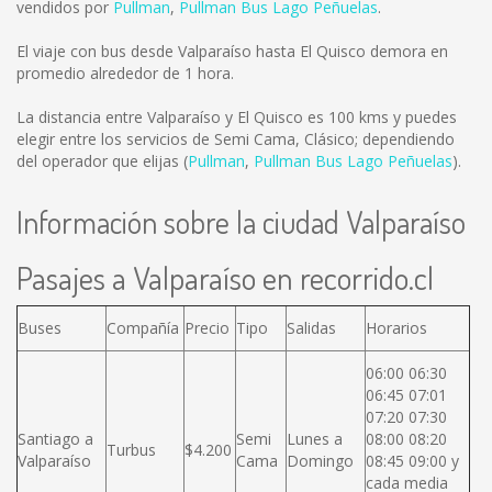
vendidos por
Pullman
,
Pullman Bus Lago Peñuelas
.
El viaje con bus desde Valparaíso hasta El Quisco demora en
promedio alrededor de 1 hora.
La distancia entre Valparaíso y El Quisco es
100 kms
y puedes
elegir entre los servicios de Semi Cama, Clásico; dependiendo
del operador que elijas (
Pullman
,
Pullman Bus Lago Peñuelas
).
Información sobre la ciudad Valparaíso
Pasajes a Valparaíso en recorrido.cl
Buses
Compañía
Precio
Tipo
Salidas
Horarios
06:00 06:30
06:45 07:01
07:20 07:30
Santiago a
Semi
Lunes a
08:00 08:20
Turbus
$4.200
Valparaíso
Cama
Domingo
08:45 09:00 y
cada media