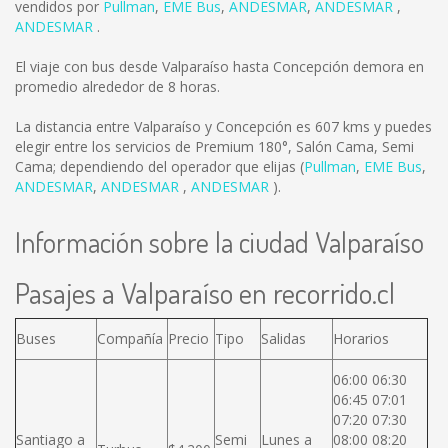
vendidos por
Pullman
,
EME Bus
,
ANDESMAR
,
ANDESMAR
,
ANDESMAR
.
El viaje con bus desde Valparaíso hasta Concepción demora en
promedio alrededor de 8 horas.
La distancia entre Valparaíso y Concepción es
607 kms
y puedes
elegir entre los servicios de Premium 180°, Salón Cama, Semi
Cama; dependiendo del operador que elijas (
Pullman
,
EME Bus
,
ANDESMAR
,
ANDESMAR
,
ANDESMAR
).
Información sobre la ciudad Valparaíso
Pasajes a Valparaíso en recorrido.cl
Buses
Compañía
Precio
Tipo
Salidas
Horarios
06:00 06:30
06:45 07:01
07:20 07:30
Santiago a
Semi
Lunes a
08:00 08:20