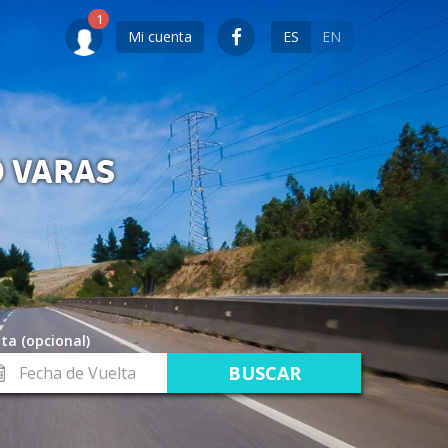
Mi cuenta
ES
EN
O VARAS
ta (opcional)
cha
lta