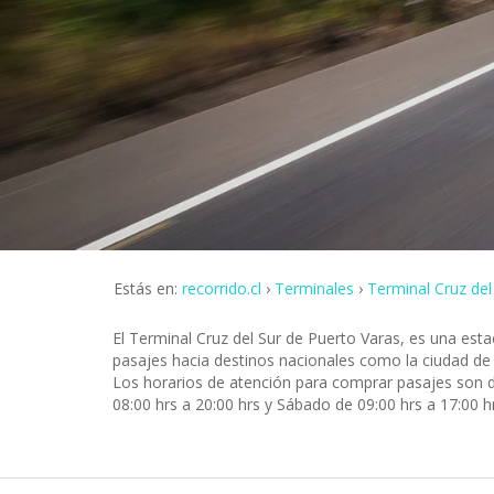
Estás en:
recorrido.cl
Terminales
Terminal Cruz del
El Terminal Cruz del Sur de Puerto Varas, es una est
pasajes hacia destinos nacionales como la ciudad de P
Los horarios de atención para comprar pasajes son d
08:00 hrs a 20:00 hrs y Sábado de 09:00 hrs a 17:00 h