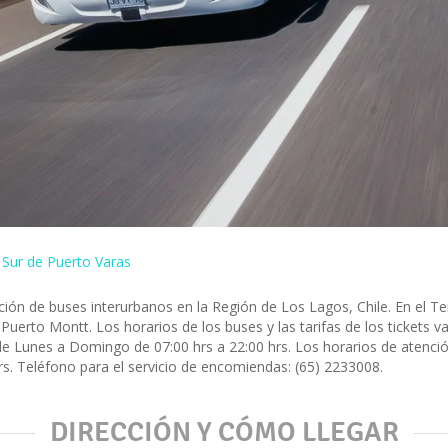
 Sur de Puerto Varas
ación de buses interurbanos en la Región de Los Lagos, Chile. En el T
uerto Montt. Los horarios de los buses y las tarifas de los tickets va
e Lunes a Domingo de 07:00 hrs a 22:00 hrs. Los horarios de atenci
rs. Teléfono para el servicio de encomiendas: (65) 2233008.
DIRECCIÓN Y CÓMO LLEGAR