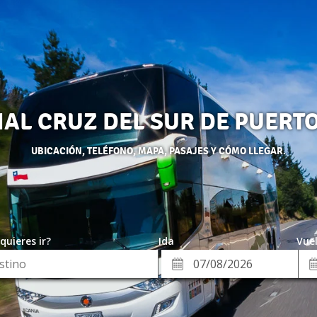
AL CRUZ DEL SUR DE PUERT
UBICACIÓN, TELÉFONO, MAPA, PASAJES Y CÓMO LLEGAR.
quieres ir?
Ida
Vuel
*
Fe
Fecha
de
de
Vue
Ida