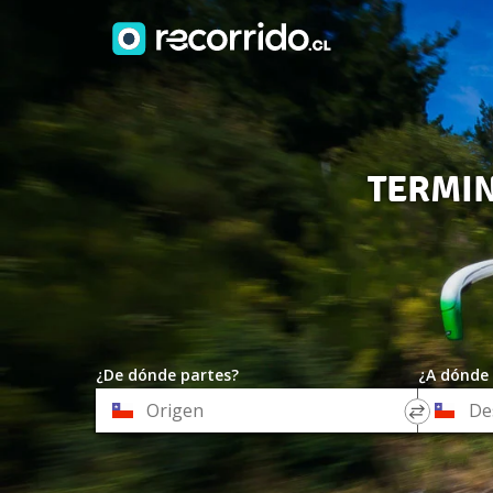
TERMIN
¿De dónde partes?
¿A dónde 
*
*
Origen
Destino