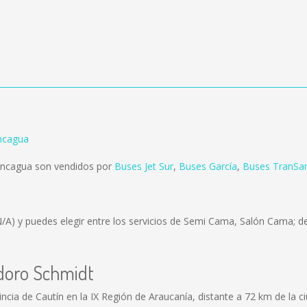
ncagua
ancagua son vendidos por
Buses Jet Sur
,
Buses García
,
Buses TranSan
N/A)
y puedes elegir entre los servicios de Semi Cama, Salón Cama; de
odoro Schmidt
ncia de Cautín en la IX Región de Araucanía, distante a 72 km de la 