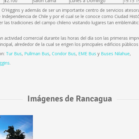
$2.100
Salón cama
Lunes a Domingo
19:15 1
B. O’Higgins y además de ser un importante centro de servicios atesora 
 Independencia de Chile y por el cual se le conoce como Ciudad Histó
r las tradiciones del campo chileno visitando lugares tan emblemátic
actividad comercial durante las horas del día son las primeras impre
incipal, alrededor de la cual se erigen los principales edificios públi
on:
Tur Bus
,
Pullman Bus
,
Condor Bus
,
EME Bus
y
Buses Nilahue
,
ggins
.
Imágenes de Rancagua