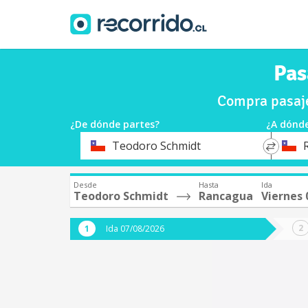
Pas
Compra pasaje
¿De dónde partes?
¿A dónde
*
*
Teodoro Schmidt
Origen
Destin
Desde
Hasta
Ida
Teodoro Schmidt
Rancagua
Viernes 
Ida 07/08/2026