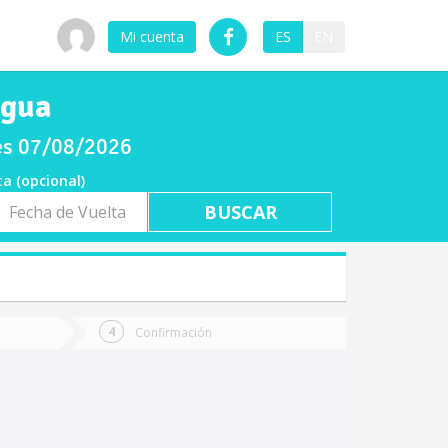
Mi cuenta
ES
EN
agua
nes 07/08/2026
ta (opcional)
a
ta
Confirmación