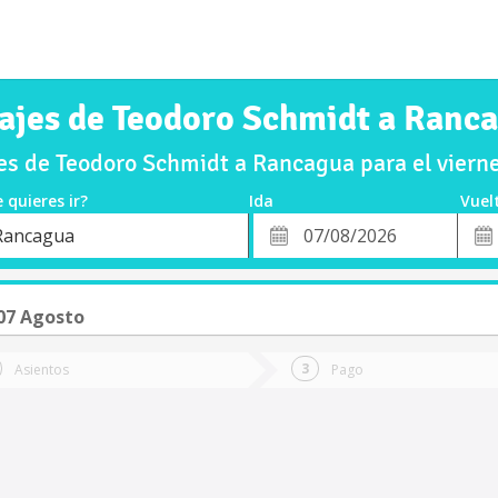
ajes de Teodoro Schmidt a Ranc
s de Teodoro Schmidt a Rancagua para el vier
 quieres ir?
Ida
Vuel
*
Fech
Rancagua
o
Fecha
de
de
Vuel
Ida
07 Agosto
Asientos
Pago