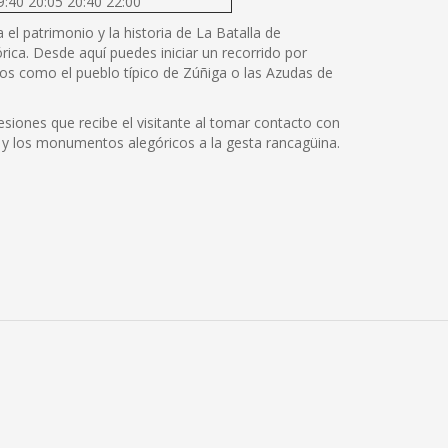
9:40 20:05 20:40 22:00
el patrimonio y la historia de La Batalla de
rica. Desde aquí puedes iniciar un recorrido por
os como el pueblo típico de Zúñiga o las Azudas de
siones que recibe el visitante al tomar contacto con
cos y los monumentos alegóricos a la gesta rancagüina.