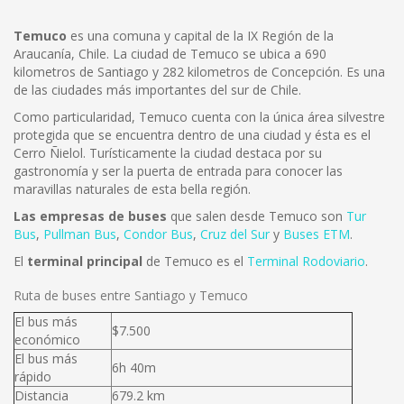
Temuco
es una comuna y capital de la IX Región de la
Araucanía, Chile. La ciudad de Temuco se ubica a 690
kilometros de Santiago y 282 kilometros de Concepción. Es una
de las ciudades más importantes del sur de Chile.
Como particularidad, Temuco cuenta con la única área silvestre
protegida que se encuentra dentro de una ciudad y ésta es el
Cerro Ñielol. Turísticamente la ciudad destaca por su
gastronomía y ser la puerta de entrada para conocer las
maravillas naturales de esta bella región.
Las empresas de buses
que salen desde Temuco son
Tur
Bus
,
Pullman Bus
,
Condor Bus
,
Cruz del Sur
y
Buses ETM
.
El
terminal principal
de Temuco es el
Terminal Rodoviario
.
Ruta de buses entre Santiago y Temuco
El bus más
$7.500
económico
El bus más
6h 40m
rápido
Distancia
679.2 km