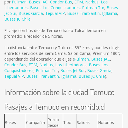
por
Pullman
,
Buses JAC
,
Condor Bus
,
ETM
,
Narbus
,
Los
Libertadores
,
Buses Los Conquistadores
,
Pullman Tur
,
Buses
Jet Sur
,
Buses García
,
Tepual VIP
,
Buses TranSantin
,
Igillaima
,
Buses JC Chile
.
El viaje con bus desde Temuco hasta Talca demora en
promedio alrededor de 5 horas.
La distancia entre Temuco y Talca es
392 kms
y puedes elegir
entre los servicios de Semi Cama, Salón Cama, Premium 180°;
dependiendo del operador que elijas (
Pullman
,
Buses JAC
,
Condor Bus
,
ETM
,
Narbus
,
Los Libertadores
,
Buses Los
Conquistadores
,
Pullman Tur
,
Buses Jet Sur
,
Buses García
,
Tepual VIP
,
Buses TranSantin
,
Igillaima
,
Buses JC Chile
).
Información sobre la ciudad Temuco
Pasajes a Temuco en recorrido.cl
Precio
Buses
Compañía
Tipo
Salidas
Horarios
desde