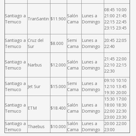
08:45 10:00
Santiago a
Salón
Lunes a
21:00 21:45
TranSantin
$11.900
Temuco
Cama
Domingo
22:15 22:45
23:15 23:45
Santiago a
Cruz del
Semi
Lunes a
20:45 22:05
$8.000
Temuco
Sur
Cama
Domingo
22:40
21:45 22:00
Santiago a
Salón
Lunes a
Narbus
$12.000
22:10 22:15
Temuco
Cama
Domingo
22:30
09:10 10:10
Santiago a
Semi
Lunes a
Jet Sur
$15.000
12:10 13:45
Temuco
Cama
Domingo
19:30 20:00
15:30 17:00
Santiago a
Salón
Lunes a
18:00 18:30
ETM
$18.400
Temuco
Cama
Domingo
22:00 22:30
23:00 23:30
Santiago a
Salón
Lunes a
20:00 22:00
Thaebus
$10.000
Temuco
Cama
Domingo
23:00