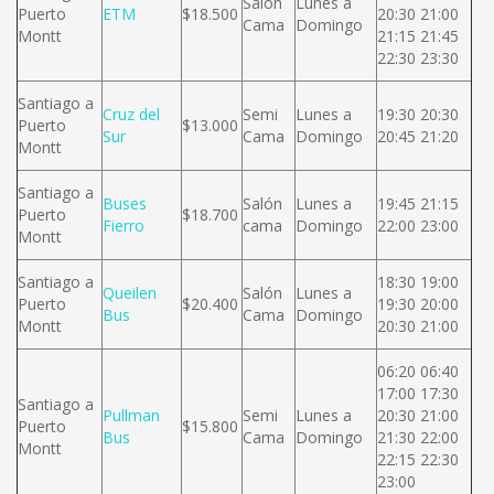
Salón
Lunes a
Puerto
ETM
$18.500
20:30 21:00
Cama
Domingo
Montt
21:15 21:45
22:30 23:30
Santiago a
Cruz del
Semi
Lunes a
19:30 20:30
Puerto
$13.000
Sur
Cama
Domingo
20:45 21:20
Montt
Santiago a
Buses
Salón
Lunes a
19:45 21:15
Puerto
$18.700
Fierro
cama
Domingo
22:00 23:00
Montt
Santiago a
18:30 19:00
Queilen
Salón
Lunes a
Puerto
$20.400
19:30 20:00
Bus
Cama
Domingo
Montt
20:30 21:00
06:20 06:40
17:00 17:30
Santiago a
Pullman
Semi
Lunes a
20:30 21:00
Puerto
$15.800
Bus
Cama
Domingo
21:30 22:00
Montt
22:15 22:30
23:00