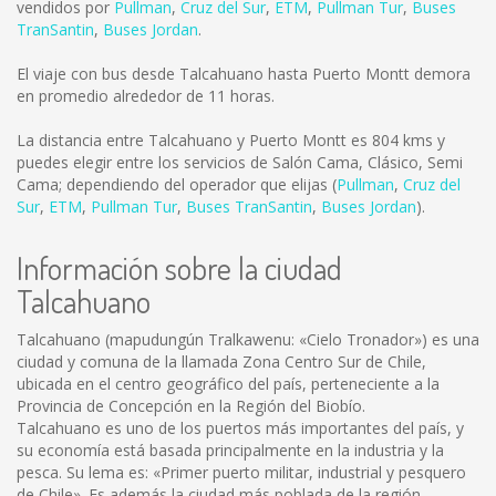
vendidos por
Pullman
,
Cruz del Sur
,
ETM
,
Pullman Tur
,
Buses
TranSantin
,
Buses Jordan
.
El viaje con bus desde Talcahuano hasta Puerto Montt demora
en promedio alrededor de 11 horas.
La distancia entre Talcahuano y Puerto Montt es
804 kms
y
puedes elegir entre los servicios de Salón Cama, Clásico, Semi
Cama; dependiendo del operador que elijas (
Pullman
,
Cruz del
Sur
,
ETM
,
Pullman Tur
,
Buses TranSantin
,
Buses Jordan
).
Información sobre la ciudad
Talcahuano
Talcahuano (mapudungún Tralkawenu: «Cielo Tronador») es una
ciudad y comuna de la llamada Zona Centro Sur de Chile,
ubicada en el centro geográfico del país, perteneciente a la
Provincia de Concepción en la Región del Biobío.
Talcahuano es uno de los puertos más importantes del país, y
su economía está basada principalmente en la industria y la
pesca. Su lema es: «Primer puerto militar, industrial y pesquero
de Chile». Es además la ciudad más poblada de la región.