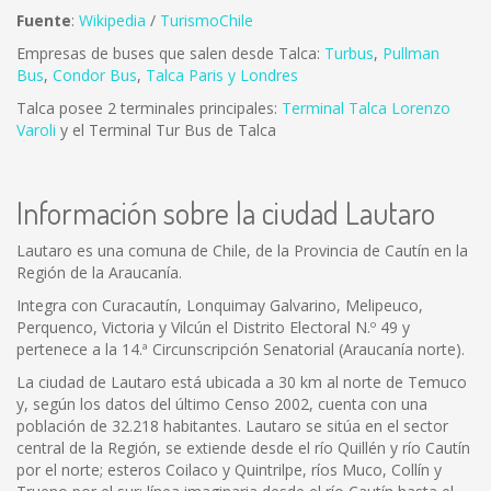
Fuente
:
Wikipedia
/
TurismoChile
Empresas de buses que salen desde Talca:
Turbus
,
Pullman
Bus
,
Condor Bus
,
Talca Paris y Londres
Talca posee 2 terminales principales:
Terminal Talca Lorenzo
Varoli
y el Terminal Tur Bus de Talca
Información sobre la ciudad Lautaro
Lautaro es una comuna de Chile, de la Provincia de Cautín en la
Región de la Araucanía.
Integra con Curacautín, Lonquimay Galvarino, Melipeuco,
Perquenco, Victoria y Vilcún el Distrito Electoral N.º 49 y
pertenece a la 14.ª Circunscripción Senatorial (Araucanía norte).
La ciudad de Lautaro está ubicada a 30 km al norte de Temuco
y, según los datos del último Censo 2002, cuenta con una
población de 32.218 habitantes. Lautaro se sitúa en el sector
central de la Región, se extiende desde el río Quillén y río Cautín
por el norte; esteros Coilaco y Quintrilpe, ríos Muco, Collín y