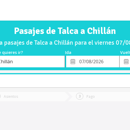
Pasajes de Talca a Chillán
 pasajes de Talca a Chillán para el viernes 07/
 quieres ir?
Ida
Vuel
*
Fech
hillán
o
Fecha
de
de
Vuel
Ida
Asientos
Pago