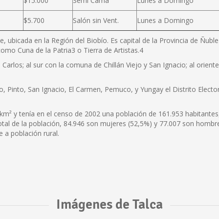
$15.000
Semi Cama
Lunes a Domingo
$5.700
Salón sin Vent.
Lunes a Domingo
e, ubicada en la Región del Biobío. Es capital de la Provincia de Ñubl
omo Cuna de la Patria3 o Tierra de Artistas.4
Carlos; al sur con la comuna de Chillán Viejo y San Ignacio; al orien
o, Pinto, San Ignacio, El Carmen, Pemuco, y Yungay el Distrito Elector
km² y tenía en el censo de 2002 una población de 161.953 habitantes
total de la población, 84.946 son mujeres (52,5%) y 77.007 son hombr
 a población rural.
Imágenes de Talca