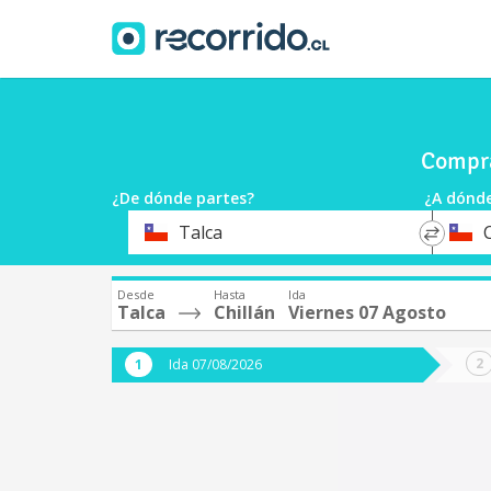
Compra
¿De dónde partes?
¿A dónde
*
*
Talca
C
Origen
Destin
Desde
Hasta
Ida
Talca
Chillán
Viernes 07 Agosto
Ida 07/08/2026