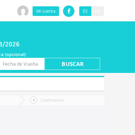
Mi cuenta
ES
EN
08/2026
ta (opcional)
a
ta
Confirmación