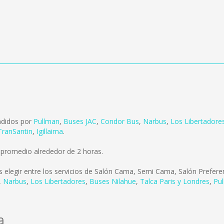
ndidos por
Pullman
,
Buses JAC
,
Condor Bus
,
Narbus
,
Los Libertadore
TranSantin
,
Igillaima
.
 promedio alrededor de 2 horas.
 elegir entre los servicios de Salón Cama, Semi Cama, Salón Preferent
,
Narbus
,
Los Libertadores
,
Buses Nilahue
,
Talca Paris y Londres
,
Pu
a