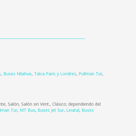
s
,
Buses Nilahue
,
Talca Paris y Londres
,
Pullman Tur
,
e, Salón, Salón sin Vent., Clásico; dependiendo del
llman Tur
,
MT Bus
,
Buses Jet Sur
,
Linatal
,
Buses