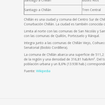
Santiago a Chillán
Buses Ríos
Santiago a Chillán
Tren Central
Chillán es una ciudad y comuna del Centro Sur de Chil
Conurbación Chillán. La ciudad es también conocida c
Limita al norte con las comunas de San Nicolás y San 
con las comunas de Quillón, Portezuelo y Ránquil.
Integra junto a las comunas de Chillán Viejo, Coihuec
Senatorial (Biobío Cordillera).
La comuna de Chillán abarca una superficie de 511,2 
de la región y una densidad de 316,81 hab/km². Del 
población urbana y un 8,6% (13.938 hab.) corresponde
Fuente:
Wikipedia