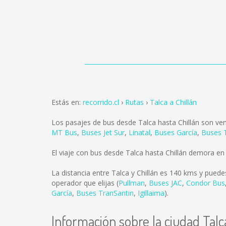
Estás en:
recorrido.cl
Rutas
Talca a Chillán
Los pasajes de bus desde Talca hasta Chillán son ve
MT Bus
,
Buses Jet Sur
,
Linatal
,
Buses García
,
Buses 
El viaje con bus desde Talca hasta Chillán demora en
La distancia entre Talca y Chillán es
140 kms
y puedes
operador que elijas (
Pullman
,
Buses JAC
,
Condor Bus
García
,
Buses TranSantin
,
Igillaima
).
Información sobre la ciudad Talc