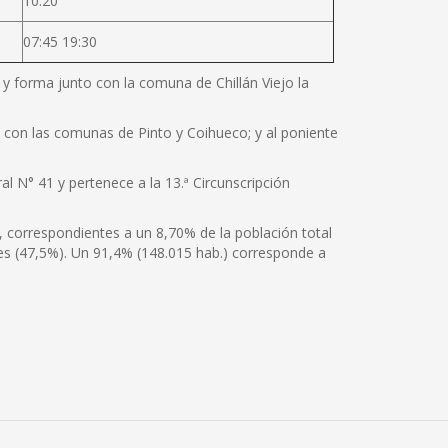
10:20
07:45 19:30
e y forma junto con la comuna de Chillán Viejo la
te con las comunas de Pinto y Coihueco; y al poniente
al N° 41 y pertenece a la 13.ª Circunscripción
, correspondientes a un 8,70% de la población total
es (47,5%). Un 91,4% (148.015 hab.) corresponde a