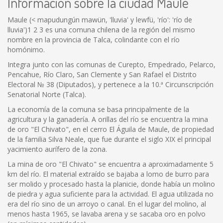
Información sobre la ciudad Maule
Maule (< mapudungún mawün, 'lluvia' y lewfü, 'río': 'río de
lluvia')1 2 3 es una comuna chilena de la región del mismo
nombre en la provincia de Talca, colindante con el río
homónimo.
Integra junto con las comunas de Curepto, Empedrado, Pelarco,
Pencahue, Río Claro, San Clemente y San Rafael el Distrito
Electoral № 38 (Diputados), y pertenece a la 10.ª Circunscripción
Senatorial Norte (Talca).
La economía de la comuna se basa principalmente de la
agricultura y la ganadería. A orillas del río se encuentra la mina
de oro "El Chivato", en el cerro El Águila de Maule, de propiedad
de la familia Silva Neale, que fue durante el siglo XIX el principal
yacimiento aurífero de la zona.
La mina de oro "El Chivato" se encuentra a aproximadamente 5
km del río. El material extraído se bajaba a lomo de burro para
ser molido y procesado hasta la planicie, donde había un molino
de piedra y agua suficiente para la actividad. El agua utilizada no
era del río sino de un arroyo o canal. En el lugar del molino, al
menos hasta 1965, se lavaba arena y se sacaba oro en polvo