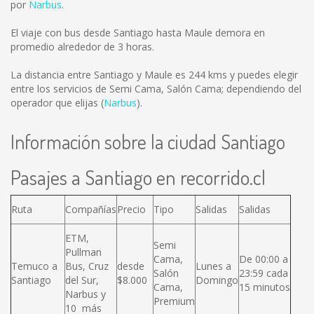
por
Narbus
.
El viaje con bus desde Santiago hasta Maule demora en
promedio alrededor de 3 horas.
La distancia entre Santiago y Maule es
244 kms
y puedes elegir
entre los servicios de Semi Cama, Salón Cama; dependiendo del
operador que elijas (
Narbus
).
Información sobre la ciudad Santiago
Pasajes a Santiago en recorrido.cl
Ruta
Compañías
Precio
Tipo
Salidas
Salidas
ETM,
Semi
Pullman
Cama,
De 00:00 a
Temuco a
Bus, Cruz
desde
Lunes a
Salón
23:59 cada
Santiago
del Sur,
$8.000
Domingo
Cama,
15 minutos
Narbus y
Premium
10 más