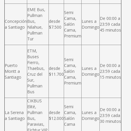
EME Bus,
Semi
Pullman
Cama,
De 00:00 a
Concepción
Bus,
desde
Lunes a
Salón
23:59 cada
a Santiago
Nilahue,
$7.500
Domingo
Cama,
45 minutos
Pullman
Premium
Tur
ETM,
Buses
Semi
Fierro,
Puerto
Cama,
De 00:00 a
Thaebus,
desde
Lunes a
Montt a
Salón
23:59 cada
Cruz del
$11.700
Domingo
Santiago
Cama,
15 minutos
Sur,
Premium
Pullman
Bus
CIKBUS
Elité,
Semi
De 00:00 a
La Serena
Pullman
desde
Cama,
Lunes a
23:59 cada
a Santiago
Bus,
$12.000
Salón
Domingo
30 minutos
Paravias,
Cama
FIchtur VIP