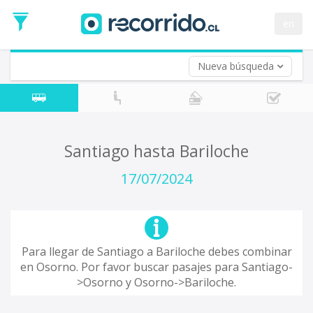
Fecha
de
en
Vuelta (opcional)
Ida
Fecha
de
Nueva búsqueda
Vuelta
Santiago hasta Bariloche
17/07/2024
Para llegar de Santiago a Bariloche debes combinar
en Osorno. Por favor buscar pasajes para Santiago-
>Osorno y Osorno->Bariloche.