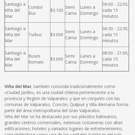
Santiago a
06:00 - 22:05,
Condor
Semi
Lunes a
Viña del
$3.100
cada 15
Bus
Cama
Domingo
Mar
minutos
Santiago a
06:30 - 22:30,
Semi
Lunes a
Viña del
Turbus
$3.000
cada 15
Cama
Domingo
Mar
minutos
Santiago a
08:00 - 21:00,
Buses
Semi
Lunes a
Viña del
$3.000
cada 15
Romani
Cama
Domingo
Mar
minutos
Viña del Mar
, también conocida tradicionalmente como
«Ciudad Jardín», es una ciudad chilena perteneciente a la
provincia y Región de Valparaíso; y que en conjunto con las
comunas de Valparaíso, Concón, Quilpué y Villa Alemana forma
parte del área metropolitana del Gran Valparaíso.
Viña del Mar se ha destacado por sus plácidos balnearios,
grandes centros comerciales, extensas costaneras con altas
edificaciones, hoteles y variados lugares de entretenimiento,
consolidándose como una de las capitales turísticas del país.