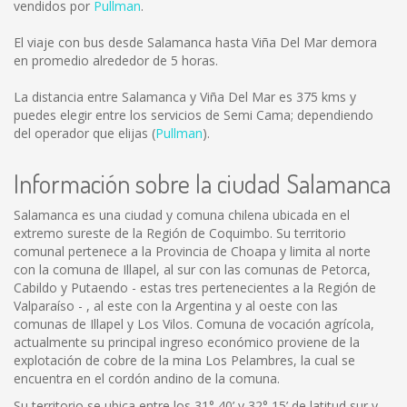
vendidos por
Pullman
.
El viaje con bus desde Salamanca hasta Viña Del Mar demora
en promedio alrededor de 5 horas.
La distancia entre Salamanca y Viña Del Mar es
375 kms
y
puedes elegir entre los servicios de Semi Cama; dependiendo
del operador que elijas (
Pullman
).
Información sobre la ciudad Salamanca
Salamanca es una ciudad y comuna chilena ubicada en el
extremo sureste de la Región de Coquimbo. Su territorio
comunal pertenece a la Provincia de Choapa y limita al norte
con la comuna de Illapel, al sur con las comunas de Petorca,
Cabildo y Putaendo - estas tres pertenecientes a la Región de
Valparaíso - , al este con la Argentina y al oeste con las
comunas de Illapel y Los Vilos. Comuna de vocación agrícola,
actualmente su principal ingreso económico proviene de la
explotación de cobre de la mina Los Pelambres, la cual se
encuentra en el cordón andino de la comuna.
Su territorio se ubica entre los 31° 40’ y 32° 15’ de latitud sur y