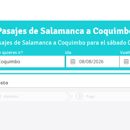
Pasajes de Salamanca a Coquimb
ajes de Salamanca a Coquimbo para el sábado
 quieres ir?
Ida
Vuel
*
Fech
Coquimbo
o
Fecha
de
de
Vuel
Ida
osto
Asientos
Pago