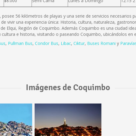
$8.000
Semi Cama
Lunes a Domingo
12:15 2
 posee 56 kilómetros de playas y una serie de servicios necesarios p
idad de vivir una experiencia única: Historia, cultura, naturaleza, gast
ia de Elqui, Región de Coquimbo. Además Coquimbo es una ciudad idea
cultura e historia, visitando o paseando Coquimbo, ubicándolos en 
Bus
,
Pullman Bus
,
Condor Bus
,
L
ibac
,
Ciktur
,
Buses Romani
y
Paravía
Imágenes de Coquimbo