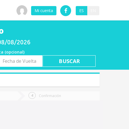
Mi cuenta
ES
EN
o
 08/08/2026
ta (opcional)
a
ta
Confirmación