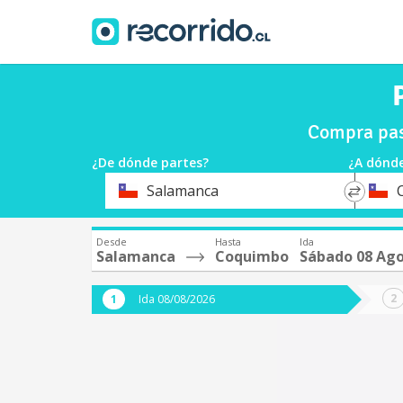
Compra pas
¿De dónde partes?
¿A dónde
*
*
Salamanca
Origen
Destin
Desde
Hasta
Ida
Salamanca
Coquimbo
Sábado 08 Ag
Ida 08/08/2026