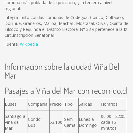
comuna más poblada de la provincia, y la tercera a nivel
regional.
Integra junto con las comunas de Codegua, Coinco, Coltauco,
Doñihue, Graneros, Malloa, Machalí, Mostazal, Olivar, Quinta de
Tilcoco y Requínoa el Distrito Electoral N° 33 y pertenece a la IX
Circunscripción Senatorial.
Fuente:
Wikipedia
Información sobre la ciudad Viña Del
Mar
Pasajes a Viña del Mar con recorrido.cl
Buses
Compañía
Precio
Tipo
Salidas
Horarios
Santiago a
06:00 - 22:05,
Condor
Semi
Lunes a
Viña del
$3.100
cada 15
Bus
Cama
Domingo
Mar
minutos