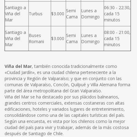
Santiago a
06:30 - 22:30,
Semi
Lunes a
Viña del
Turbus
$3.000
cada 15
Cama
Domingo
Mar
minutos
Santiago a
08:00 - 21:00,
Buses
Semi
Lunes a
Viña del
$3.000
cada 15
Romani
Cama
Domingo
Mar
minutos
Viña del Mar
, también conocida tradicionalmente como
«Ciudad Jardín», es una ciudad chilena perteneciente a la
provincia y Región de Valparaíso; y que en conjunto con las
comunas de Valparaíso, Concón, Quilpué y Villa Alemana forma
parte del área metropolitana del Gran Valparaíso.
Viña del Mar se ha destacado por sus plácidos balnearios,
grandes centros comerciales, extensas costaneras con altas
edificaciones, hoteles y variados lugares de entretenimiento,
consolidándose como una de las capitales turísticas del país.
Según una encuesta, es vista por los chilenos como la mejor
ciudad del país para vivir y trabajar, además de la más costosa
después de Santiago de Chile.