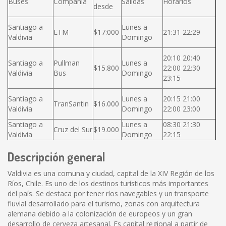
Buses
Compañía
Salidas
Horarios
desde
Santiago a
Lunes a
ETM
$17:000
21:31 22:29
Valdivia
Domingo
20:10 20:40
Santiago a
Pullman
Lunes a
$15.800
22:00 22:30
Valdivia
Bus
Domingo
23:15
Santiago a
Lunes a
20:15 21:00
TranSantin
$16.000
Valdivia
Domingo
22:00 23:00
Santiago a
Lunes a
08:30 21:30
Cruz del Sur
$19.000
Valdivia
Domingo
22:15
Descripción general
Valdivia es una comuna y ciudad, capital de la XIV Región de los
Ríos, Chile. Es uno de los destinos turísticos más importantes
del país. Se destaca por tener ríos navegables y un transporte
fluvial desarrollado para el turismo, zonas con arquitectura
alemana debido a la colonización de europeos y un gran
desarrollo de cerveza artesanal. Es capital regional a partir de