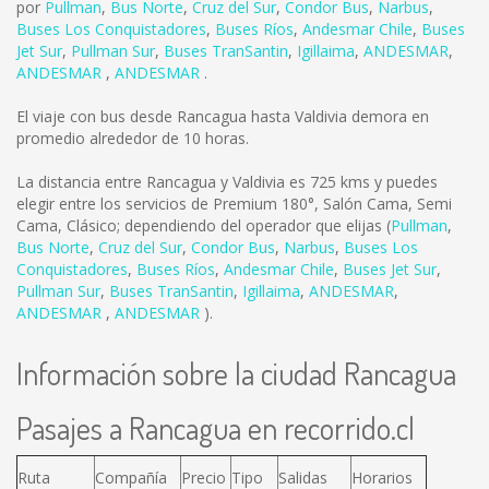
por
Pullman
,
Bus Norte
,
Cruz del Sur
,
Condor Bus
,
Narbus
,
Buses Los Conquistadores
,
Buses Ríos
,
Andesmar Chile
,
Buses
Jet Sur
,
Pullman Sur
,
Buses TranSantin
,
Igillaima
,
ANDESMAR
,
ANDESMAR
,
ANDESMAR
.
El viaje con bus desde Rancagua hasta Valdivia demora en
promedio alrededor de 10 horas.
La distancia entre Rancagua y Valdivia es
725 kms
y puedes
elegir entre los servicios de Premium 180°, Salón Cama, Semi
Cama, Clásico; dependiendo del operador que elijas (
Pullman
,
Bus Norte
,
Cruz del Sur
,
Condor Bus
,
Narbus
,
Buses Los
Conquistadores
,
Buses Ríos
,
Andesmar Chile
,
Buses Jet Sur
,
Pullman Sur
,
Buses TranSantin
,
Igillaima
,
ANDESMAR
,
ANDESMAR
,
ANDESMAR
).
Información sobre la ciudad Rancagua
Pasajes a Rancagua en recorrido.cl
Ruta
Compañía
Precio
Tipo
Salidas
Horarios