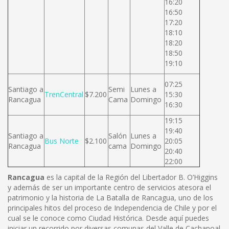
16:20
16:50
17:20
18:10
18:20
18:50
19:10
07:25
Santiago a
Semi
Lunes a
TrenCentral
$7.200
15:30
Rancagua
Cama
Domingo
16:30
19:15
19:40
Santiago a
Salón
Lunes a
Bus Norte
$2.100
20:05
Rancagua
cama
Domingo
20:40
22:00
Rancagua
es la capital de la Región del Libertador B. O’Higgins
y además de ser un importante centro de servicios atesora el
patrimonio y la historia de La Batalla de Rancagua, uno de los
principales hitos del proceso de Independencia de Chile y por el
cual se le conoce como Ciudad Histórica. Desde aquí puedes
iniciar un recorrido por diversas comunas del Valle de Cachapoal