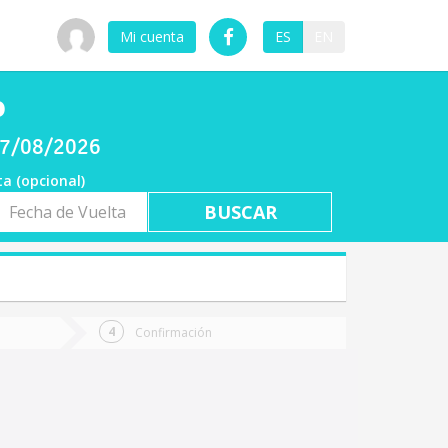
Mi cuenta
ES
EN
o
 07/08/2026
ta (opcional)
a
ta
Confirmación