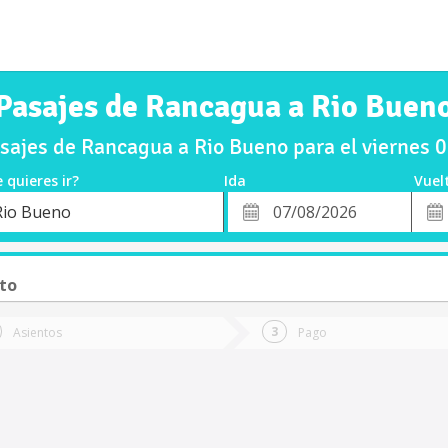
Pasajes de Rancagua a Rio Buen
ajes de Rancagua a Rio Bueno para el viernes
 quieres ir?
Ida
Vuel
*
Fech
Rio Bueno
o
Fecha
de
de
Vuel
Ida
sto
Asientos
Pago