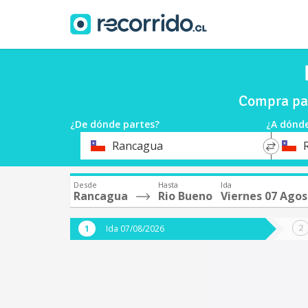
Compra pas
¿De dónde partes?
¿A dónde
*
*
Rancagua
Origen
Destin
Desde
Hasta
Ida
Rancagua
Rio Bueno
Viernes 07 Ago
Ida 07/08/2026