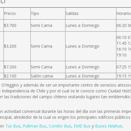
cl
Precio
Tipo
Salidas
Horario
$3.700
Semi Cama
Lunes a Domingo
06:20 0
06:10 0
11:45 1
$3.200
Semi Cama
Lunes a Domingo
16:10 1
19:10
$7.200
Semi Cama
Lunes a Domingo
07:25 1
$2.100
Salón cama
Lunes a Domingo
19:15 1
B. O’Higgins y además de ser un importante centro de servicios atesora 
 Independencia de Chile y por el cual se le conoce como Ciudad Histó
r las tradiciones del campo chileno visitando lugares tan emblemátic
actividad comercial durante las horas del día son las primeras impre
incipal, alrededor de la cual se erigen los principales edificios públi
on:
Tur Bus
,
Pullman Bus
,
Condor Bus
,
EME Bus
y
Buses Nilahue
,