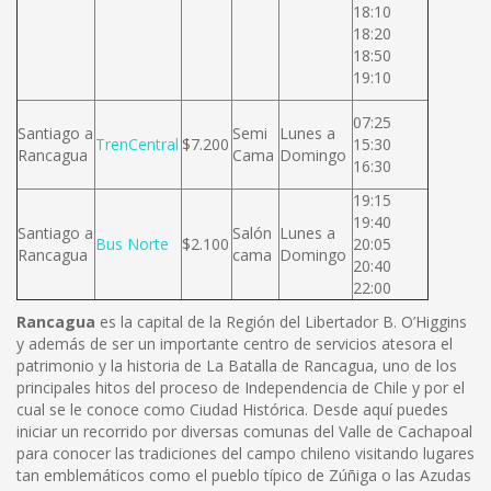
18:10
18:20
18:50
19:10
07:25
Santiago a
Semi
Lunes a
TrenCentral
$7.200
15:30
Rancagua
Cama
Domingo
16:30
19:15
19:40
Santiago a
Salón
Lunes a
Bus Norte
$2.100
20:05
Rancagua
cama
Domingo
20:40
22:00
Rancagua
es la capital de la Región del Libertador B. O’Higgins
y además de ser un importante centro de servicios atesora el
patrimonio y la historia de La Batalla de Rancagua, uno de los
principales hitos del proceso de Independencia de Chile y por el
cual se le conoce como Ciudad Histórica. Desde aquí puedes
iniciar un recorrido por diversas comunas del Valle de Cachapoal
para conocer las tradiciones del campo chileno visitando lugares
tan emblemáticos como el pueblo típico de Zúñiga o las Azudas