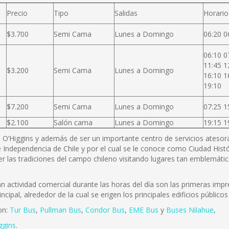
Precio
Tipo
Salidas
Horario
$3.700
Semi Cama
Lunes a Domingo
06:20 0
06:10 0
11:45 1
$3.200
Semi Cama
Lunes a Domingo
16:10 1
19:10
$7.200
Semi Cama
Lunes a Domingo
07:25 1
$2.100
Salón cama
Lunes a Domingo
19:15 1
B. O’Higgins y además de ser un importante centro de servicios atesora 
 Independencia de Chile y por el cual se le conoce como Ciudad Histó
r las tradiciones del campo chileno visitando lugares tan emblemátic
actividad comercial durante las horas del día son las primeras impre
incipal, alrededor de la cual se erigen los principales edificios públi
on:
Tur Bus
,
Pullman Bus
,
Condor Bus
,
EME Bus
y
Buses Nilahue
,
ggins
.