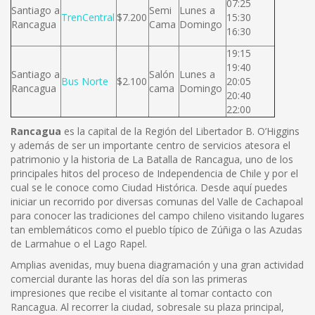
07:25
Santiago a
Semi
Lunes a
TrenCentral
$7.200
15:30
Rancagua
Cama
Domingo
16:30
19:15
19:40
Santiago a
Salón
Lunes a
Bus Norte
$2.100
20:05
Rancagua
cama
Domingo
20:40
22:00
Rancagua
es la capital de la Región del Libertador B. O’Higgins
y además de ser un importante centro de servicios atesora el
patrimonio y la historia de La Batalla de Rancagua, uno de los
principales hitos del proceso de Independencia de Chile y por el
cual se le conoce como Ciudad Histórica. Desde aquí puedes
iniciar un recorrido por diversas comunas del Valle de Cachapoal
para conocer las tradiciones del campo chileno visitando lugares
tan emblemáticos como el pueblo típico de Zúñiga o las Azudas
de Larmahue o el Lago Rapel.
Amplias avenidas, muy buena diagramación y una gran actividad
comercial durante las horas del día son las primeras
impresiones que recibe el visitante al tomar contacto con
Rancagua. Al recorrer la ciudad, sobresale su plaza principal,