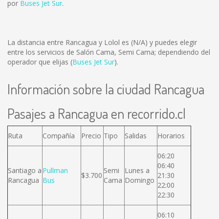
por
Buses Jet Sur
.
La distancia entre Rancagua y Lolol es
(N/A)
y puedes elegir
entre los servicios de Salón Cama, Semi Cama; dependiendo del
operador que elijas (
Buses Jet Sur
).
Información sobre la ciudad Rancagua
Pasajes a Rancagua en recorrido.cl
Ruta
Compañía
Precio
Tipo
Salidas
Horarios
06:20
06:40
Santiago a
Pullman
Semi
Lunes a
$3.700
21:30
Rancagua
Bus
Cama
Domingo
22:00
22:30
06:10