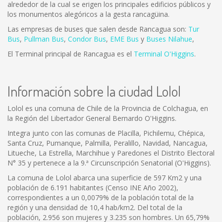
alrededor de la cual se erigen los principales edificios públicos y
los monumentos alegóricos a la gesta rancagüina.
Las empresas de buses que salen desde Rancagua son:
Tur
Bus
,
Pullman Bus
,
Condor Bus
,
EME Bus
y
Buses Nilahue
,
El Terminal principal de Rancagua es el
Terminal O'Higgins
.
Información sobre la ciudad Lolol
Lolol es una comuna de Chile de la Provincia de Colchagua, en
la Región del Libertador General Bernardo O'Higgins.
Integra junto con las comunas de Placilla, Pichilemu, Chépica,
Santa Cruz, Pumanque, Palmilla, Peralillo, Navidad, Nancagua,
Litueche, La Estrella, Marchihue y Paredones el Distrito Electoral
N° 35 y pertenece a la 9.ª Circunscripción Senatorial (O'Higgins).
La comuna de Lolol abarca una superficie de 597 Km2 y una
población de 6.191 habitantes (Censo INE Año 2002),
correspondientes a un 0,0079% de la población total de la
región y una densidad de 10,4 hab/km2. Del total de la
población, 2.956 son mujeres y 3.235 son hombres. Un 65,79%