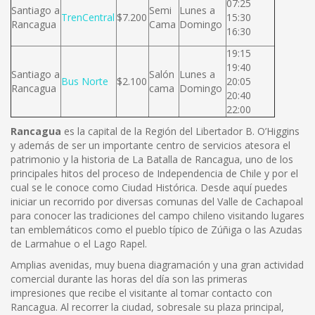
07:25
Santiago a
Semi
Lunes a
TrenCentral
$7.200
15:30
Rancagua
Cama
Domingo
16:30
19:15
19:40
Santiago a
Salón
Lunes a
Bus Norte
$2.100
20:05
Rancagua
cama
Domingo
20:40
22:00
Rancagua
es la capital de la Región del Libertador B. O’Higgins
y además de ser un importante centro de servicios atesora el
patrimonio y la historia de La Batalla de Rancagua, uno de los
principales hitos del proceso de Independencia de Chile y por el
cual se le conoce como Ciudad Histórica. Desde aquí puedes
iniciar un recorrido por diversas comunas del Valle de Cachapoal
para conocer las tradiciones del campo chileno visitando lugares
tan emblemáticos como el pueblo típico de Zúñiga o las Azudas
de Larmahue o el Lago Rapel.
Amplias avenidas, muy buena diagramación y una gran actividad
comercial durante las horas del día son las primeras
impresiones que recibe el visitante al tomar contacto con
Rancagua. Al recorrer la ciudad, sobresale su plaza principal,