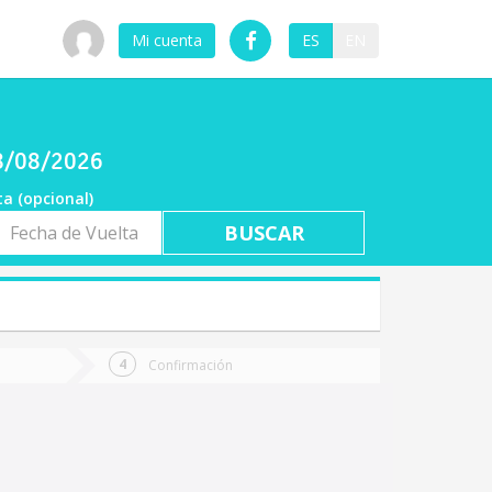
Mi cuenta
ES
EN
08/08/2026
ta (opcional)
a
ta
Confirmación