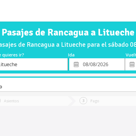
Pasajes de Rancagua a Litueche
sajes de Rancagua a Litueche para el sábado 
 quieres ir?
Ida
Vuel
*
Fech
Litueche
o
Fecha
de
de
Vuel
Ida
o
Asientos
Pago