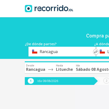
Compra pa
¿De dónde partes?
¿A dónde
*
*
Rancagua
Origen
Destin
Desde
Hasta
Ida
Rancagua
Litueche
Sábado 08 Agost
Ida 08/08/2026