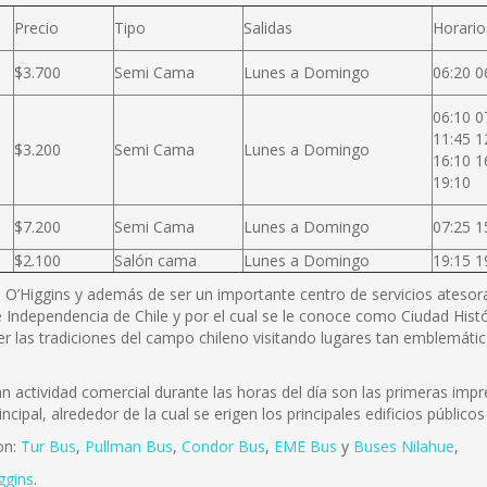
Precio
Tipo
Salidas
Horario
$3.700
Semi Cama
Lunes a Domingo
06:20 0
06:10 0
11:45 1
$3.200
Semi Cama
Lunes a Domingo
16:10 1
19:10
$7.200
Semi Cama
Lunes a Domingo
07:25 1
$2.100
Salón cama
Lunes a Domingo
19:15 1
B. O’Higgins y además de ser un importante centro de servicios atesora 
 Independencia de Chile y por el cual se le conoce como Ciudad Histó
r las tradiciones del campo chileno visitando lugares tan emblemátic
actividad comercial durante las horas del día son las primeras impre
incipal, alrededor de la cual se erigen los principales edificios públi
on:
Tur Bus
,
Pullman Bus
,
Condor Bus
,
EME Bus
y
Buses Nilahue
,
ggins
.