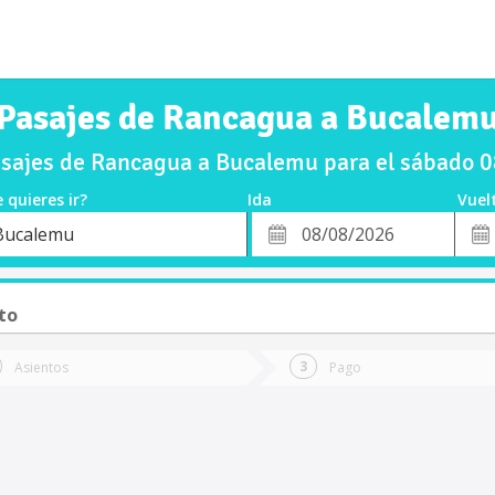
Pasajes de Rancagua a Bucalem
sajes de Rancagua a Bucalemu para el sábado 
 quieres ir?
Ida
Vuel
*
Fech
Bucalemu
o
Fecha
de
de
Vuel
Ida
to
Asientos
Pago