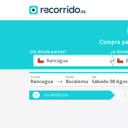
Compra pa
¿De dónde partes?
¿A dónde
*
*
Rancagua
Origen
Destin
Desde
Hasta
Ida
Rancagua
Bucalemu
Sábado 08 Agos
Ida 08/08/2026