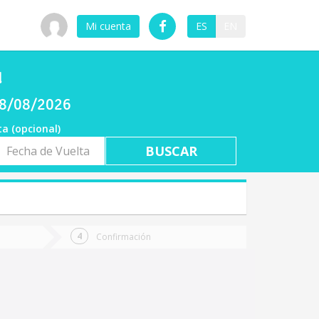
Mi cuenta
ES
EN
u
08/08/2026
ta (opcional)
a
ta
Confirmación