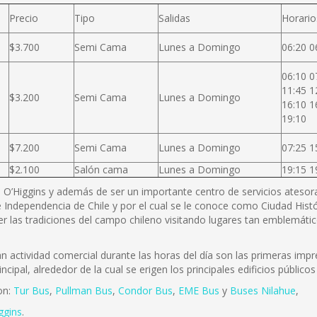
Precio
Tipo
Salidas
Horario
$3.700
Semi Cama
Lunes a Domingo
06:20 0
06:10 0
11:45 1
$3.200
Semi Cama
Lunes a Domingo
16:10 1
19:10
$7.200
Semi Cama
Lunes a Domingo
07:25 1
$2.100
Salón cama
Lunes a Domingo
19:15 1
B. O’Higgins y además de ser un importante centro de servicios atesora 
 Independencia de Chile y por el cual se le conoce como Ciudad Histó
r las tradiciones del campo chileno visitando lugares tan emblemátic
actividad comercial durante las horas del día son las primeras impre
incipal, alrededor de la cual se erigen los principales edificios públi
on:
Tur Bus
,
Pullman Bus
,
Condor Bus
,
EME Bus
y
Buses Nilahue
,
ggins
.