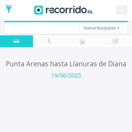
Fecha
de
en
Vuelta (opcional)
Ida
Fecha
de
Nueva búsqueda
Vuelta
Punta Arenas hasta Llanuras de Diana
19/06/2025